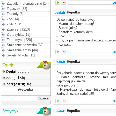
Zagadki matematyczne [14]
Zajączek [52]
Hepulka
Zakłady [6]
Zoo [14]
Dzwoni zięć do teściowej:
- Mamo, dostałem pracę!
ZSRR [34]
- Super! jaką?
Zwierzęta [213]
- Zostałem komornikiem.
Złota rybka [13]
- Co?!
Złote myśli [220]
- Chyba już mama wie dlaczego dzwon
- Ku.wa...
Śmieszne nazwiska [62]
Śmieszne smsy [44]
Święty Mikołaj [13]
Hepulka
Przychodzi facet z psem do weterynarz
- Panie doktorze, proszę mu obc
najkrócej jak się da.
- Ale po co ?
- Przyjeżdża do nas teściowa! N
żadnych oznak radości!!!
Hepulka