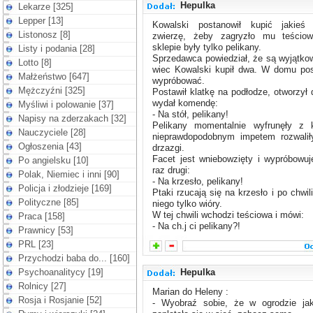
Hepulka
Lekarze [325]
Lepper [13]
Kowalski postanowił kupić jakieś 
Listonosz [8]
zwierzę, żeby zagryzło mu teścio
sklepie były tylko pelikany.
Listy i podania [28]
Sprzedawca powiedział, że są wyjątko
Lotto [8]
wiec Kowalski kupił dwa. W domu pos
Małżeństwo [647]
wypróbować.
Mężczyźni [325]
Postawił klatkę na podłodze, otworzył 
wydał komendę:
Myśliwi i polowanie [37]
- Na stół, pelikany!
Napisy na zderzakach [32]
Pelikany momentalnie wyfrunęły z k
Nauczyciele [28]
nieprawdopodobnym impetem rozwaliły
Ogłoszenia [43]
drzazgi.
Facet jest wniebowzięty i wypróbowuj
Po angielsku [10]
raz drugi:
Polak, Niemiec i inni [90]
- Na krzesło, pelikany!
Policja i złodzieje [169]
Ptaki rzucają się na krzesło i po chwil
Polityczne [85]
niego tylko wióry.
W tej chwili wchodzi teściowa i mówi:
Praca [158]
- Na ch.j ci pelikany?!
Prawnicy [53]
PRL [23]
Przychodzi baba do... [160]
Psychoanalitycy [19]
Hepulka
Rolnicy [27]
Marian do Heleny :
Rosja i Rosjanie [52]
- Wyobraź sobie, że w ogrodzie ja