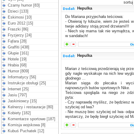
sortu
Czarny humor [83]
Hepulka
Dzieci [133]
Do Mariana przyjechała teściowa:
Eskimosi [10]
- Otwieraj ty łobuzie, wiem że jesteś 
Euro 2012 [15]
twoje adidasy stoją przed drzwiami!!!
Fraszki [86]
- Niech się mama tak nie wymądrza, 
Fryzjerzy [24]
w sandałach!
Fąfara [28]
Graffiti [438]
Głupie [161]
Hepulka
Hotele [19]
Hrabia [68]
Marian z teściową przedzierają się prz
Humor [809]
gdy nagle wyskakuje na nich lew wygl
Informatycy [56]
głodnego ...
Instrukcje obsługi [25]
Marian sięga do plecaka i wyci
najnowszych butów sportowych Nike.
Internet [25]
Teściowa spogląda na niego ze zdzi
Jasiu [797]
pyta:
Jaskiniowcy [15]
- Czy naprawdę myślisz, że będziesz w 
Kelnerzy i restauracje [80]
szybciej od lwa?
- Nie muszę biec szybciej od lwa- odpa
Kobiety [182]
wystarczy, że będę biegł szybciej od M
Komentarze sportowe [187]
Komisja wojskowa [8]
Kubuś Puchatek [12]