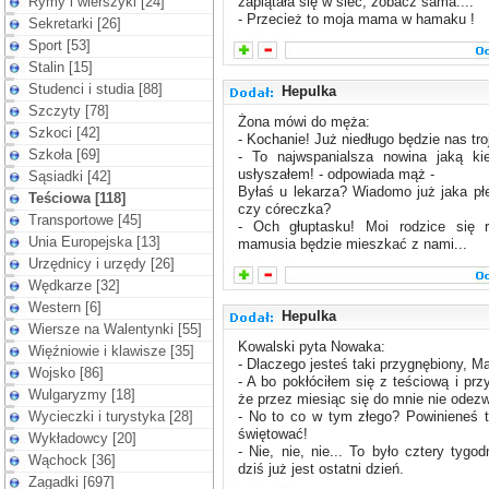
Rymy i wierszyki [24]
zaplątała się w sieć, zobacz sama....
- Przecież to moja mama w hamaku !
Sekretarki [26]
Sport [53]
Stalin [15]
Studenci i studia [88]
Hepulka
Szczyty [78]
Żona mówi do męża:
Szkoci [42]
- Kochanie! Już niedługo będzie nas troj
Szkoła [69]
- To najwspanialsza nowina jaką kie
usłyszałem! - odpowiada mąż -
Sąsiadki [42]
Byłaś u lekarza? Wiadomo już jaka p
Teściowa [118]
czy córeczka?
Transportowe [45]
- Och głuptasku! Moi rodzice się ro
Unia Europejska [13]
mamusia będzie mieszkać z nami...
Urzędnicy i urzędy [26]
Wędkarze [32]
Western [6]
Hepulka
Wiersze na Walentynki [55]
Kowalski pyta Nowaka:
Więźniowie i klawisze [35]
- Dlaczego jesteś taki przygnębiony, M
Wojsko [86]
- A bo pokłóciłem się z teściową i prz
Wulgaryzmy [18]
że przez miesiąc się do mnie nie odezw
Wycieczki i turystyka [28]
- No to co w tym złego? Powinieneś t
świętować!
Wykładowcy [20]
- Nie, nie, nie... To było cztery tygo
Wąchock [36]
dziś już jest ostatni dzień.
Zagadki [697]