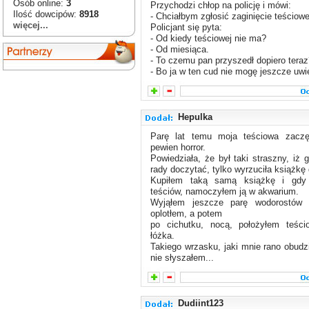
Osób online:
3
Przychodzi chłop na policję i mówi:
Ilość dowcipów:
8918
- Chciałbym zgłosić zaginięcie teściowe
więcej...
Policjant się pyta:
- Od kiedy teściowej nie ma?
- Od miesiąca.
- To czemu pan przyszedł dopiero tera
- Bo ja w ten cud nie mogę jeszcze uwi
Hepulka
Parę lat temu moja teściowa zaczę
pewien horror.
Powiedziała, że był taki straszny, iż 
rady doczytać, tylko wyrzuciła książkę
Kupiłem taką samą książkę i gdy
teściów, namoczyłem ją w akwarium.
Wyjąłem jeszcze parę wodorostów 
oplotłem, a potem
po cichutku, nocą, położyłem teści
łóżka.
Takiego wrzasku, jaki mnie rano obudzi
nie słyszałem...
Dudiint123