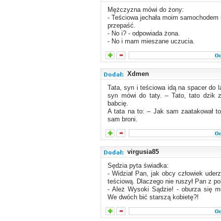
Mężczyzna mówi do żony:
- Teściowa jechała moim samochodem 
przepaść.
- No i? - odpowiada żona.
- No i mam mieszane uczucia.
Xdmen
Tata, syn i teściowa idą na spacer do 
syn mówi do taty. – Tato, tato dzik 
babcię.
A tata na to: – Jak sam zaatakował to
sam broni.
virgusia85
Sędzia pyta świadka:
- Widział Pan, jak obcy człowiek uder
teściową. Dlaczego nie ruszył Pan z 
- Ależ Wysoki Sądzie! - oburza się 
We dwóch bić starszą kobietę?!