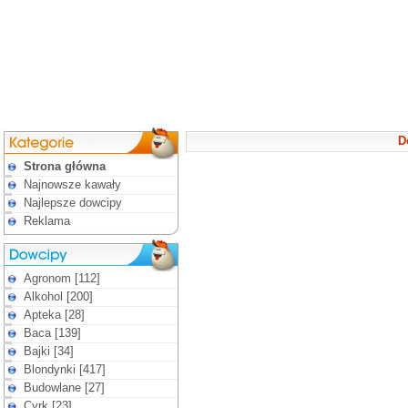
D
Strona główna
Najnowsze kawały
Najlepsze dowcipy
Reklama
Agronom [112]
Alkohol [200]
Apteka [28]
Baca [139]
Bajki [34]
Blondynki [417]
Budowlane [27]
Cyrk [23]