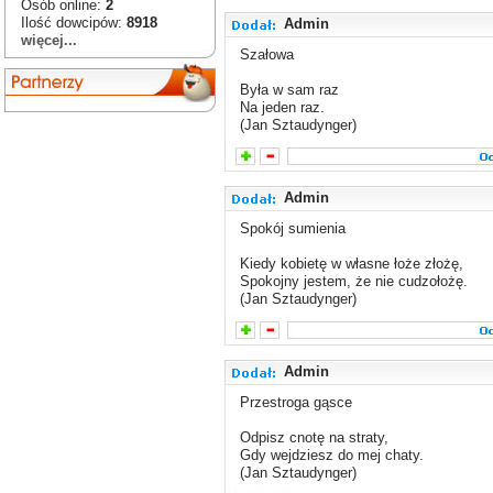
Osób online:
2
Ilość dowcipów:
8918
Admin
więcej...
Szałowa
Była w sam raz
Na jeden raz.
(Jan Sztaudynger)
Admin
Spokój sumienia
Kiedy kobietę w własne łoże złożę,
Spokojny jestem, że nie cudzołożę.
(Jan Sztaudynger)
Admin
Przestroga gąsce
Odpisz cnotę na straty,
Gdy wejdziesz do mej chaty.
(Jan Sztaudynger)