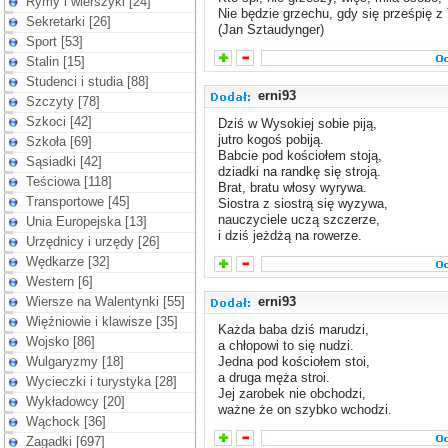
Rymy i wierszyki [24]
Nie będzie grzechu, gdy się prześpię z
Sekretarki [26]
(Jan Sztaudynger)
Sport [53]
Stalin [15]
Studenci i studia [88]
erni93
Szczyty [78]
Szkoci [42]
Dziś w Wysokiej sobie piją,
jutro kogoś pobiją.
Szkoła [69]
Babcie pod kościołem stoją,
Sąsiadki [42]
dziadki na randkę się stroją.
Teściowa [118]
Brat, bratu włosy wyrywa.
Transportowe [45]
Siostra z siostrą się wyzywa,
nauczyciele uczą szczerze,
Unia Europejska [13]
i dziś jeżdżą na rowerze.
Urzędnicy i urzędy [26]
Wędkarze [32]
Western [6]
Wiersze na Walentynki [55]
erni93
Więźniowie i klawisze [35]
Każda baba dziś marudzi,
Wojsko [86]
a chłopowi to się nudzi.
Wulgaryzmy [18]
Jedna pod kościołem stoi,
a druga męża stroi.
Wycieczki i turystyka [28]
Jej zarobek nie obchodzi,
Wykładowcy [20]
ważne że on szybko wchodzi.
Wąchock [36]
Zagadki [697]