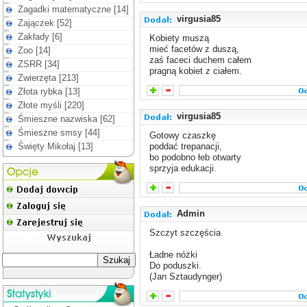
Zagadki matematyczne [14]
virgusia85
Zajączek [52]
Zakłady [6]
Kobiety muszą
mieć facetów z duszą,
Zoo [14]
zaś faceci duchem całem
ZSRR [34]
pragną kobiet z ciałem.
Zwierzęta [213]
Złota rybka [13]
Złote myśli [220]
virgusia85
Śmieszne nazwiska [62]
Śmieszne smsy [44]
Gotowy czaszkę
Święty Mikołaj [13]
poddać trepanacji,
bo podobno łeb otwarty
sprzyja edukacji.
Admin
Szczyt szczęścia
Ładne nóżki
Do poduszki.
(Jan Sztaudynger)