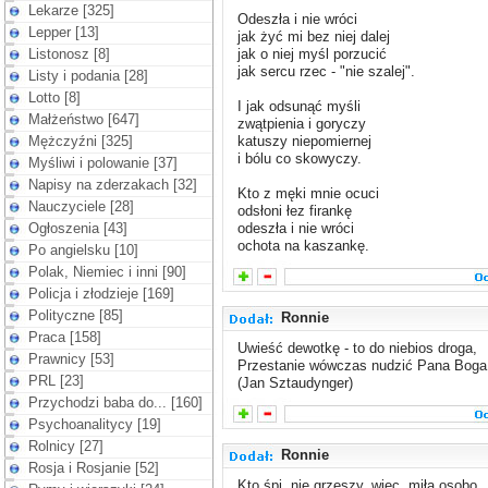
Lekarze [325]
Odeszła i nie wróci
Lepper [13]
jak żyć mi bez niej dalej
Listonosz [8]
jak o niej myśl porzucić
jak sercu rzec - "nie szalej".
Listy i podania [28]
Lotto [8]
I jak odsunąć myśli
Małżeństwo [647]
zwątpienia i goryczy
Mężczyźni [325]
katuszy niepomiernej
i bólu co skowyczy.
Myśliwi i polowanie [37]
Napisy na zderzakach [32]
Kto z męki mnie ocuci
Nauczyciele [28]
odsłoni łez firankę
Ogłoszenia [43]
odeszła i nie wróci
ochota na kaszankę.
Po angielsku [10]
Polak, Niemiec i inni [90]
Policja i złodzieje [169]
Polityczne [85]
Ronnie
Praca [158]
Uwieść dewotkę - to do niebios droga,
Prawnicy [53]
Przestanie wówczas nudzić Pana Boga
PRL [23]
(Jan Sztaudynger)
Przychodzi baba do... [160]
Psychoanalitycy [19]
Rolnicy [27]
Ronnie
Rosja i Rosjanie [52]
Kto śpi, nie grzeszy, więc, miła osobo,