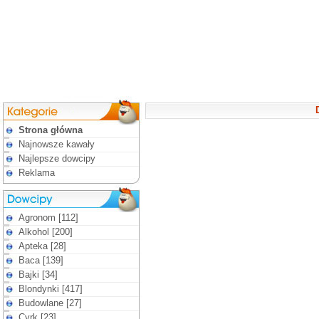
Strona główna
Najnowsze kawały
Najlepsze dowcipy
Reklama
Agronom [112]
Alkohol [200]
Apteka [28]
Baca [139]
Bajki [34]
Blondynki [417]
Budowlane [27]
Cyrk [23]