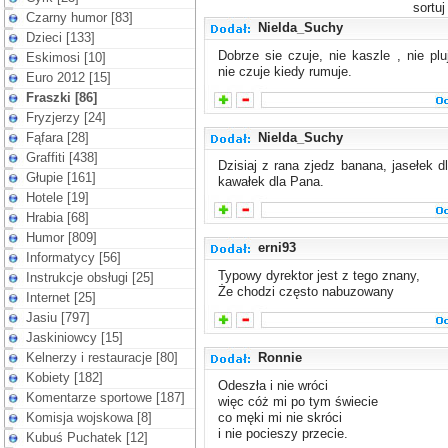
sortu
Czarny humor [83]
Nielda_Suchy
Dzieci [133]
Dobrze sie czuje, nie kaszle , nie plu
Eskimosi [10]
nie czuje kiedy rumuje.
Euro 2012 [15]
Fraszki [86]
Fryzjerzy [24]
Fąfara [28]
Nielda_Suchy
Graffiti [438]
Dzisiaj z rana zjedz banana, jasełek d
Głupie [161]
kawałek dla Pana.
Hotele [19]
Hrabia [68]
Humor [809]
erni93
Informatycy [56]
Typowy dyrektor jest z tego znany,
Instrukcje obsługi [25]
Że chodzi często nabuzowany
Internet [25]
Jasiu [797]
Jaskiniowcy [15]
Kelnerzy i restauracje [80]
Ronnie
Kobiety [182]
Odeszła i nie wróci
Komentarze sportowe [187]
więc cóż mi po tym świecie
Komisja wojskowa [8]
co męki mi nie skróci
i nie pocieszy przecie.
Kubuś Puchatek [12]