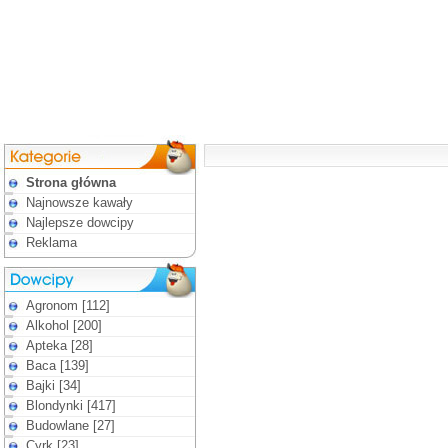
Strona główna
Najnowsze kawały
Najlepsze dowcipy
Reklama
Agronom [112]
Alkohol [200]
Apteka [28]
Baca [139]
Bajki [34]
Blondynki [417]
Budowlane [27]
Cyrk [23]