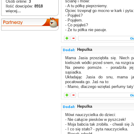
ścianę i mówi:
Osób online:
3
- A tu półkę pieprzniemy.
Ilość dowcipów:
8918
Ojciec trzepnął go mocno w kark i pyta:
więcej...
- Pojąłeś?
- Pojąłem.
- Co pojąłeś?
- Że tu półka nie pasuje.
Hepulka
Mama Jasia przeziębiła się. Niech p
kieliszek wódki przed snem, na rozgrza
Na pewno pomoże. - poradziła jej
sąsiadka.
Układając Jasia do snu, mama ja
pocałowała go. Jaś na to:
- Mamo, dlaczego wzięłaś perfumy taty
Hepulka
Mówi nauczycielka do dzieci:
- Nie całujcie piesków w pyszczek!
- Moja babcia tak zrobiła. - chwali się J
- I co się stało? - pyta nauczycielka.
- Piesek zdechł.