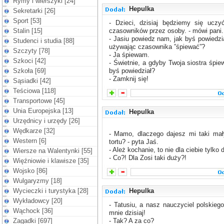
Rymy i wierszyki [24]
Hepulka
Sekretarki [26]
Sport [53]
- Dzieci, dzisiaj będziemy się uczy
Stalin [15]
czasowników przez osoby. - mówi pani.
- Jasiu powiedz nam, jak byś powiedzia
Studenci i studia [88]
używając czasownika ”śpiewać”?
Szczyty [78]
- Ja śpiewam.
Szkoci [42]
- Świetnie, a gdyby Twoja siostra śpie
Szkoła [69]
byś powiedział?
- Zamknij się!
Sąsiadki [42]
Teściowa [118]
Transportowe [45]
Unia Europejska [13]
Hepulka
Urzędnicy i urzędy [26]
Wędkarze [32]
- Mamo, dlaczego dajesz mi taki mał
Western [6]
tortu? - pyta Jaś.
- Ależ kochanie, to nie dla ciebie tylko d
Wiersze na Walentynki [55]
- Co?! Dla Zosi taki duży?!
Więźniowie i klawisze [35]
Wojsko [86]
Wulgaryzmy [18]
Wycieczki i turystyka [28]
Hepulka
Wykładowcy [20]
- Tatusiu, a nasz nauczyciel polskiego
Wąchock [36]
mnie dzisiaj!
Zagadki [697]
- Tak? A za co?