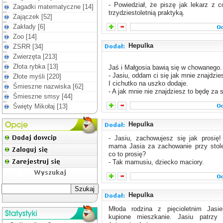
- Powiedział, że piszę jak lekarz z c
Zagadki matematyczne [14]
trzydziestoletnią praktyką.
Zajączek [52]
Zakłady [6]
Zoo [14]
Hepulka
ZSRR [34]
Zwierzęta [213]
Złota rybka [13]
Jaś i Małgosia bawią się w chowanego.
- Jasiu, oddam ci się jak mnie znajdzie
Złote myśli [220]
I cichutko na uszko dodaje.
Śmieszne nazwiska [62]
- A jak mnie nie znajdziesz to będę za 
Śmieszne smsy [44]
Święty Mikołaj [13]
Hepulka
- Jasiu, zachowujesz się jak prosię! 
mama Jasia za zachowanie przy stole
co to prosię?
- Tak mamusiu, dziecko maciory.
Hepulka
Młoda rodzina z pięcioletnim Jasi
kupione mieszkanie. Jasiu patrzy