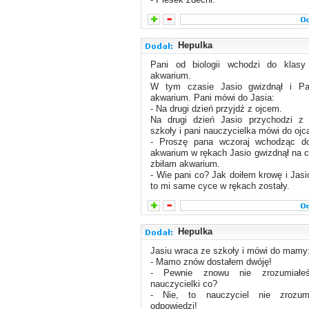
Hepulka
Pani od biologii wchodzi do klasy
akwarium.
W tym czasie Jasio gwizdnął i Pan
akwarium. Pani mówi do Jasia:
- Na drugi dzień przyjdź z ojcem.
Na drugi dzień Jasio przychodzi z
szkoły i pani nauczycielka mówi do ojc
- Proszę pana wczoraj wchodząc d
akwarium w rękach Jasio gwizdnął na ca
zbiłam akwarium.
- Wie pani co? Jak doiłem krowę i Jasi
to mi same cyce w rękach zostały.
Hepulka
Jasiu wraca ze szkoły i mówi do mamy
- Mamo znów dostałem dwóję!
- Pewnie znowu nie zrozumiałeś
nauczycielki co?
- Nie, to nauczyciel nie zrozum
odpowiedzi!