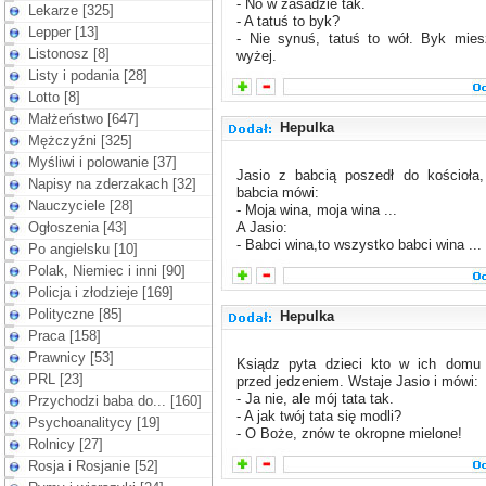
- No w zasadzie tak.
Lekarze [325]
- A tatuś to byk?
Lepper [13]
- Nie synuś, tatuś to wół. Byk mies
Listonosz [8]
wyżej.
Listy i podania [28]
Lotto [8]
Małżeństwo [647]
Hepulka
Mężczyźni [325]
Myśliwi i polowanie [37]
Jasio z babcią poszedł do kościoła
Napisy na zderzakach [32]
babcia mówi:
Nauczyciele [28]
- Moja wina, moja wina ...
Ogłoszenia [43]
A Jasio:
- Babci wina,to wszystko babci wina ...
Po angielsku [10]
Polak, Niemiec i inni [90]
Policja i złodzieje [169]
Polityczne [85]
Hepulka
Praca [158]
Prawnicy [53]
Ksiądz pyta dzieci kto w ich domu 
PRL [23]
przed jedzeniem. Wstaje Jasio i mówi:
- Ja nie, ale mój tata tak.
Przychodzi baba do... [160]
- A jak twój tata się modli?
Psychoanalitycy [19]
- O Boże, znów te okropne mielone!
Rolnicy [27]
Rosja i Rosjanie [52]