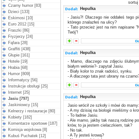
sortu
Czarny humor [83]
Hepulka
Dzieci [133]
- Jasiu?! Dlaczego nie oddałeś tego pi
Eskimosi [10]
którego znalazłeś na ulicy?
Euro 2012 [15]
- Tato przecież jest na nim napisane 
Fraszki [86]
Twój”!
Fryzjerzy [24]
Fąfara [28]
Graffiti [438]
Hepulka
Głupie [161]
Hotele [19]
- Mamo, dlaczego na zdjęciu ślubnym
białym welonie?- zapytał Jasiu.
Hrabia [68]
- Biały kolor to znak radości, synku.
Humor [809]
- A dlaczego tata jest ubrany na czarno
Informatycy [56]
Instrukcje obsługi [25]
Internet [25]
Hepulka
Jasiu [797]
Jaskiniowcy [15]
Jasio wrócił ze szkoły i mówi do mamy
- A my dzisiaj na biologii mieliśmy o kr
Kelnerzy i restauracje [80]
- To ładnie Jasiu.
Kobiety [182]
- Ale mamo, jakby tak naszą rodzinę p
Komentarze sportowe [187]
krów, to ja jestem cielaczkiem, tak?
Komisja wojskowa [8]
- No tak.
- A Ty jesteś krową?
Kubuś Puchatek [12]