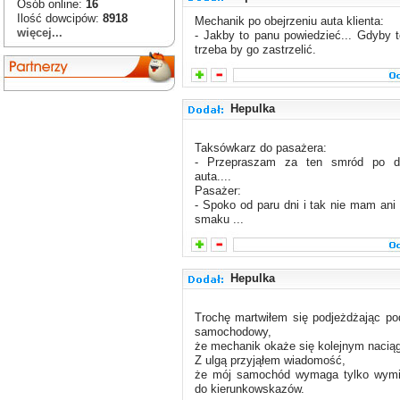
Osób online:
16
Ilość dowcipów:
8918
Mechanik po obejrzeniu auta klienta:
więcej...
- Jakby to panu powiedzieć... Gdyby t
trzeba by go zastrzelić.
Hepulka
Taksówkarz do pasażera:
- Przepraszam za ten smród po de
auta....
Pasażer:
- Spoko od paru dni i tak nie mam ani
smaku ...
Hepulka
Trochę martwiłem się podjeżdżając po
samochodowy,
że mechanik okaże się kolejnym naci
Z ulgą przyjąłem wiadomość,
że mój samochód wymaga tylko wymi
do kierunkowskazów.