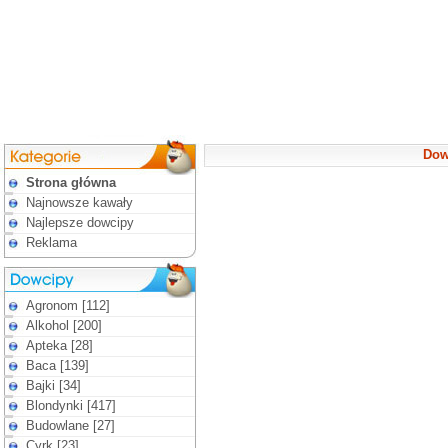
Dow
Strona główna
Najnowsze kawały
Najlepsze dowcipy
Reklama
Agronom [112]
Alkohol [200]
Apteka [28]
Baca [139]
Bajki [34]
Blondynki [417]
Budowlane [27]
Cyrk [23]