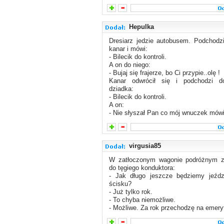
Hepulka
Dresiarz jedzie autobusem. Podchodz
kanar i mówi:
- Bilecik do kontroli.
A on do niego:
- Bujaj się frajerze, bo Ci przypie..olę !
Kanar odwrócił się i podchodzi d
dziadka:
- Bilecik do kontroli.
A on:
- Nie słyszał Pan co mój wnuczek mówi
virgusia85
W zatłoczonym wagonie podróżnym z
do tęgiego konduktora:
- Jak długo jeszcze będziemy jeźd
ścisku?
- Już tylko rok.
- To chyba niemożliwe.
- Możliwe. Za rok przechodzę na emery