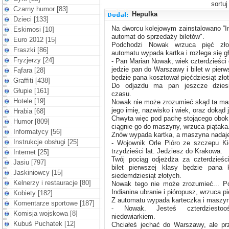
sortu
Czarny humor [83]
Hepulka
Dzieci [133]
Na dworcu kolejowym zainstalowano ”In
Eskimosi [10]
automat do sprzedaży biletów".
Euro 2012 [15]
Podchodzi Nowak wrzuca pięć zło
Fraszki [86]
automatu wypada kartka i rozlega się g
Fryzjerzy [24]
- Pan Marian Nowak, wiek czterdzieści 
jedzie pan do Warszawy i bilet w pierw
Fąfara [28]
będzie pana kosztował pięćdziesiąt zło
Graffiti [438]
Do odjazdu ma pan jeszcze dzies
Głupie [161]
czasu.
Hotele [19]
Nowak nie może zrozumieć skąd ta ma
jego imię, nazwisko i wiek, oraz dokąd 
Hrabia [68]
Chwyta więc pod pachę stojącego obok 
Humor [809]
ciągnie go do maszyny, wrzuca piątaka
Informatycy [56]
Znów wypada kartka, a maszyna nadaj
Instrukcje obsługi [25]
- Wojownik Orle Pióro ze szczepu Ki
trzydzieści lat. Jedziesz do Krakowa.
Internet [25]
Twój pociąg odjeżdża za czterdzieśc
Jasiu [797]
bilet pierwszej klasy będzie pana 
Jaskiniowcy [15]
siedemdziesiąt złotych.
Kelnerzy i restauracje [80]
Nowak tego nie może zrozumieć... P
Indianina ubranie i pióropusz, wrzuca p
Kobiety [182]
Z automatu wypada karteczka i maszy
Komentarze sportowe [187]
- Nowak. Jesteś czterdziestoośm
Komisja wojskowa [8]
niedowiarkiem.
Kubuś Puchatek [12]
Chciałeś jechać do Warszawy, ale pr