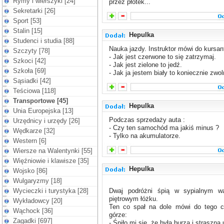
Rymy i wierszyki [24]
przez płotek...
Sekretarki [26]
Sport [53]
Stalin [15]
Hepulka
Studenci i studia [88]
Nauka jazdy. Instruktor mówi do kursan
Szczyty [78]
- Jak jest czerwone to się zatrzymaj.
Szkoci [42]
- Jak jest zielone to jedź.
Szkoła [69]
- Jak ja jestem biały to koniecznie zwoln
Sąsiadki [42]
Teściowa [118]
Transportowe [45]
Hepulka
Unia Europejska [13]
Podczas sprzedaży auta :
Urzędnicy i urzędy [26]
- Czy ten samochód ma jakiś minus ?
Wędkarze [32]
- Tylko na akumulatorze.
Western [6]
Wiersze na Walentynki [55]
Więźniowie i klawisze [35]
Hepulka
Wojsko [86]
Wulgaryzmy [18]
Wycieczki i turystyka [28]
Dwaj podróżni śpią w sypialnym w
piętrowym łóżku.
Wykładowcy [20]
Ten co spał na dole mówi do tego c
Wąchock [36]
górze:
Zagadki [697]
- Śniło mi się, że była burza i straszna