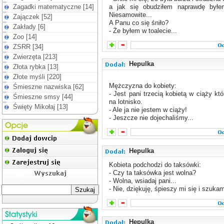
Zagadki matematyczne [14]
a jak się obudziłem naprawdę byłe
Niesamowite...
Zajączek [52]
A Panu co się śniło?
Zakłady [6]
- Że byłem w toalecie...
Zoo [14]
ZSRR [34]
Zwierzęta [213]
Hepulka
Złota rybka [13]
Złote myśli [220]
Mężczyzna do kobiety:
Śmieszne nazwiska [62]
- Jest pani trzecią kobietą w ciąży kt
Śmieszne smsy [44]
na lotnisko.
Święty Mikołaj [13]
- Ale ja nie jestem w ciąży!
- Jeszcze nie dojechaliśmy...
Hepulka
Kobieta podchodzi do taksówki:
- Czy ta taksówka jest wolna?
- Wolna, wsiadaj pani...
- Nie, dziękuję, śpieszy mi się i szuka
Hepulka