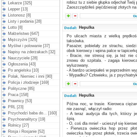
robisz tu z siebie głupka odjechał Twój 
Lekarze [325]
Zaoszczędziłeś pięćdziesiąt złotych na 
Lepper [13]
Listonosz [8]
Listy i podania [28]
Lotto [8]
Hepulka
Małżeństwo [647]
Po ulicach miasta z wielką prędkośc
Mężczyźni [325]
taksówka.
Myśliwi i polowanie [37]
Pasażer, pobielały ze strachu, siedzi
obok kierowcy i wpina palce w tapicerk
Napisy na zderzakach [32]
- Bracie, nie stresuj się, ja też nie 
Nauczyciele [28]
znowu do szpitala. - zagaja kierowc
Ogłoszenia [43]
wyluzowany.
Po angielsku [10]
- A bardzo ucierpiałeś w poprzednim w
- Wypadku? Człowieku, ja z psychiatryk
Polak, Niemiec i inni [90]
Policja i złodzieje [169]
Polityczne [85]
Praca [158]
Hepulka
Prawnicy [53]
Późna noc, w trasie. Kierowca cięża
PRL [23]
nie zasnąć, włączył radio:
Przychodzi baba do... [160]
- A teraz audycja dla tych, którzy j
śpią.
Psychoanalitycy [19]
- O, coś dla mnie! - ucieszył się kierow
Rolnicy [27]
- Pierwsza owieczka hop przez płot
Rosja i Rosjanie [52]
owieczka hop przez płotek, trzecia ow