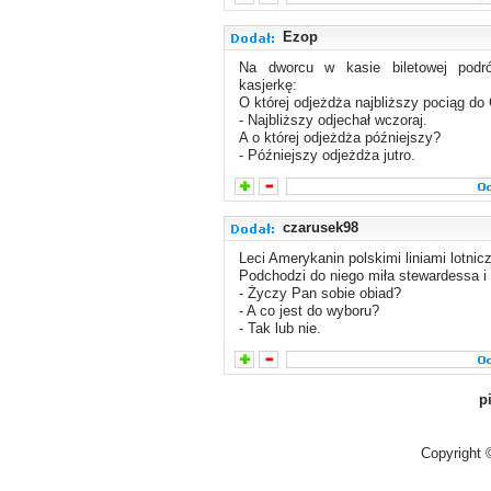
Ezop
Na dworcu w kasie biletowej podr
kasjerkę:
O której odjeżdża najbliższy pociąg d
- Najbliższy odjechał wczoraj.
A o której odjeżdża późniejszy?
- Późniejszy odjeżdża jutro.
czarusek98
Leci Amerykanin polskimi liniami lotnic
Podchodzi do niego miła stewardessa i 
- Życzy Pan sobie obiad?
- A co jest do wyboru?
- Tak lub nie.
p
Copyright