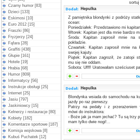
sortu
Czarny humor [83]
Hepulka
Dzieci [133]
Z pamiętnika blondynki z podróży stat
Eskimosi [10]
ocean:
Euro 2012 [15]
Poniedziałek: Przedstawiono mi kapitan
Fraszki [86]
Wtorek: Kapitan jest dla mnie bardzo mi
Fryzjerzy [24]
Środa: Kapitan zaprosił mnie na 
pokładzie.
Fąfara [28]
Czwartek: Kapitan zaprosił mnie na 
Graffiti [438]
swojej kajuty.
Głupie [161]
Piątek: Kapitan zagroził, że zatopi st
Hotele [19]
mu się nie oddam.
Sobota: Ufff! Uratowałam sześciuset p
Hrabia [68]
Humor [809]
Informatycy [56]
Instrukcje obsługi [25]
Hepulka
Internet [25]
Blondynka wsiada do samochodu na ku
Jasiu [797]
jazdy po raz pierwszy.
Jaskiniowcy [15]
Patrzy na pedały i z przerażeniem
Kelnerzy i restauracje [80]
mówi do instruktora:
- Boże jak ja mam jechać? Tu są trzy p
Kobiety [182]
mam tylko dwie nogi!...
Komentarze sportowe [187]
Komisja wojskowa [8]
Kubuś Puchatek [12]