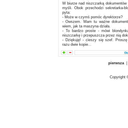
W biurze nad niszczarką dokumentów s
myśli. Obok przechodzi sekretarka-bl
pyta:
- Może w czymś pomóc dyrektorze?
- Owszem. Mam tu ważne dokumenty
wiem, jak ta maszyna działa.
- To bardzo proste - mówi blondynk
niszczarkę i przepuszcza przez nią do
- Dziękuję! - cieszy się szef. Proszę
razu dwie kopie...
pierwsza
Copyright