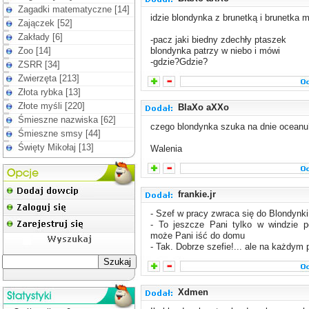
Zagadki matematyczne [14]
idzie blondynka z brunetką i brunetka 
Zajączek [52]
Zakłady [6]
-pacz jaki biedny zdechły ptaszek
Zoo [14]
blondynka patrzy w niebo i mówi
-gdzie?Gdzie?
ZSRR [34]
Zwierzęta [213]
Złota rybka [13]
Złote myśli [220]
BlaXo aXXo
Śmieszne nazwiska [62]
czego blondynka szuka na dnie oceanu
Śmieszne smsy [44]
Święty Mikołaj [13]
Walenia
frankie.jr
- Szef w pracy zwraca się do Blondynki
- To jeszcze Pani tylko w windzie p
może Pani iść do domu
- Tak. Dobrze szefie!... ale na każdym p
Xdmen