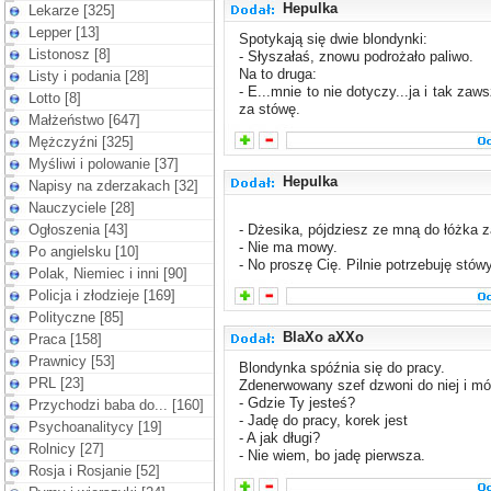
Hepulka
Lekarze [325]
Lepper [13]
Spotykają się dwie blondynki:
Listonosz [8]
- Słyszałaś, znowu podrożało paliwo.
Na to druga:
Listy i podania [28]
- E...mnie to nie dotyczy...ja i tak zaw
Lotto [8]
za stówę.
Małżeństwo [647]
Mężczyźni [325]
Myśliwi i polowanie [37]
Hepulka
Napisy na zderzakach [32]
Nauczyciele [28]
Ogłoszenia [43]
- Dżesika, pójdziesz ze mną do łóżka 
- Nie ma mowy.
Po angielsku [10]
- No proszę Cię. Pilnie potrzebuję stówy
Polak, Niemiec i inni [90]
Policja i złodzieje [169]
Polityczne [85]
BlaXo aXXo
Praca [158]
Prawnicy [53]
Blondynka spóźnia się do pracy.
PRL [23]
Zdenerwowany szef dzwoni do niej i mó
- Gdzie Ty jesteś?
Przychodzi baba do... [160]
- Jadę do pracy, korek jest
Psychoanalitycy [19]
- A jak długi?
Rolnicy [27]
- Nie wiem, bo jadę pierwsza.
Rosja i Rosjanie [52]