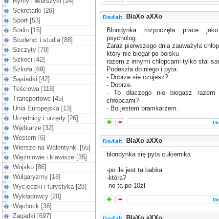
Rymy i wierszyki [24]
Sekretarki [26]
BlaXo aXXo
Sport [53]
Stalin [15]
Blondynka rozpoczęła prace jako
psycholog.
Studenci i studia [88]
Zaraz pierwszego dnia zauważyła chłop
Szczyty [78]
który nie biegał po boisku
Szkoci [42]
razem z innymi chłopcami tylko stal sa
Szkoła [69]
Podeszła do niego i pyta:
- Dobrze sie czujesz?
Sąsiadki [42]
- Dobrze.
Teściowa [118]
- To dlaczego nie biegasz razem
Transportowe [45]
chłopcami?
Unia Europejska [13]
- Bo jestem bramkarzem.
Urzędnicy i urzędy [26]
Wędkarze [32]
Western [6]
BlaXo aXXo
Wiersze na Walentynki [55]
blondynka się pyta cukiernika
Więźniowie i klawisze [35]
Wojsko [86]
-po ile jest ta babka
Wulgaryzmy [18]
-która?
-no ta po 10zł
Wycieczki i turystyka [28]
Wykładowcy [20]
Wąchock [36]
Zagadki [697]
BlaXo aXXo