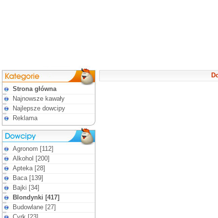
Do
Strona główna
Najnowsze kawały
Najlepsze dowcipy
Reklama
Agronom [112]
Alkohol [200]
Apteka [28]
Baca [139]
Bajki [34]
Blondynki [417]
Budowlane [27]
Cyrk [23]