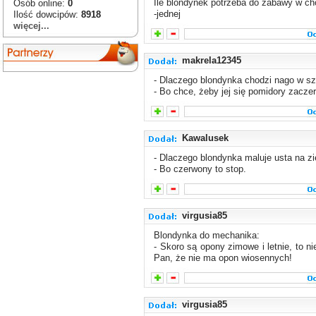
Ile blondynek potrzeba do zabawy w c
Osób online:
0
-jednej
Ilość dowcipów:
8918
więcej...
makrela12345
- Dlaczego blondynka chodzi nago w sz
- Bo chce, żeby jej się pomidory zaczer
Kawalusek
- Dlaczego blondynka maluje usta na zi
- Bo czerwony to stop.
virgusia85
Blondynka do mechanika:
- Skoro są opony zimowe i letnie, to n
Pan, że nie ma opon wiosennych!
virgusia85