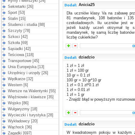
Rymy i wierszyki [24]
Anicia25
Sekretarki [26]
Sport [53]
Dla uczniów klasy Va na zabawę pr
81 mandarynek, 108 batonów i 135
Stalin [15]
czekoladowych. Ilu uczniów jest w t
Studenci i studia [88]
jeżeli każdy uczeń otrzymał tę s
Szczyty [78]
mandarynek, tę samą liczbę batonów
Szkoci [42]
liczbę cukierków?
Szkoła [69]
Sąsiadki [42]
Teściowa [118]
dziadzio
Transportowe [45]
1 zł = 1 zł
Unia Europejska [13]
1 zł = 100 gr
Urzędnicy i urzędy [26]
10 gr = 0.1 zł
Wędkarze [32]
100 gr = 10 gr*10 gr
Western [6]
1 zł = 0.1 zł*0.1 zł
1 zł = 0.01 zł
Wiersze na Walentynki [55]
1 zł = 1 gr
Więźniowie i klawisze [35]
- Znajdź błąd w powyższym rozumowan
Wojsko [86]
Wulgaryzmy [18]
Wycieczki i turystyka [28]
Wykładowcy [20]
dziadzio
Wąchock [36]
W kwadratowym pokoju w każdym z
Zagadki [697]