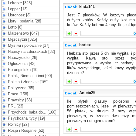
Lekarze [325]
klida141
Lepper [13]
Listonosz [8]
Jest 7 plecaków. W każdym pleca
dużych kotów. Każdy duży kot ma
Listy i podania [28]
kotów. Każdy kot ma 4 łapy. Ile jest łą
Lotto [8]
Małżeństwo [647]
Mężczyźni [325]
bartex
Myśliwi i polowanie [37]
Napisy na zderzakach [32]
Herbata stoi przez 5 dni nie wypita, i 
Nauczyciele [28]
wypita. Kawa stoi przez tyd
przygotowana, a wypito litr herbaty.
Ogłoszenia [43]
litrów wszystkiego, jeżeli kawy wypija
Po angielsku [10]
dziennie?
Polak, Niemiec i inni [90]
Policja i złodzieje [169]
Polityczne [85]
Anicia25
Praca [158]
Prawnicy [53]
Ile płytek glazury położono 
PRL [23]
pomieszczeniach, jeżeli w pierwszy
56 płytek, w drugim 3 razy wię
Przychodzi baba do... [160]
pierwszym, w trzecim dwa razy mn
Psychoanalitycy [19]
pierwszym i drugim razem?
Rolnicy [27]
Rosja i Rosjanie [52]