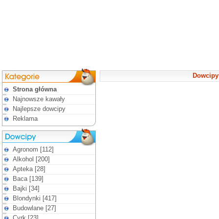
Dowcipy
Strona główna
Najnowsze kawały
Najlepsze dowcipy
Reklama
Agronom [112]
Alkohol [200]
Apteka [28]
Baca [139]
Bajki [34]
Blondynki [417]
Budowlane [27]
Cyrk [23]