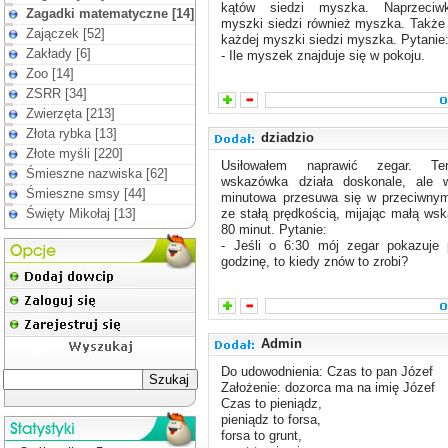
kątów siedzi myszka. Naprzeciw
Zagadki matematyczne [14]
myszki siedzi również myszka. Także
Zajączek [52]
każdej myszki siedzi myszka. Pytanie
Zakłady [6]
- Ile myszek znajduje się w pokoju.
Zoo [14]
ZSRR [34]
Zwierzęta [213]
Złota rybka [13]
dziadzio
Złote myśli [220]
Usiłowałem naprawić zegar. T
Śmieszne nazwiska [62]
wskazówka działa doskonale, ale 
Śmieszne smsy [44]
minutowa przesuwa się w przeciwnym
Święty Mikołaj [13]
ze stałą prędkością, mijając małą ws
80 minut. Pytanie:
- Jeśli o 6:30 mój zegar pokazuje 
godzinę, to kiedy znów to zrobi?
Admin
Do udowodnienia: Czas to pan Józef
Założenie: dozorca ma na imię Józef
Czas to pieniądz,
pieniądz to forsa,
forsa to grunt,