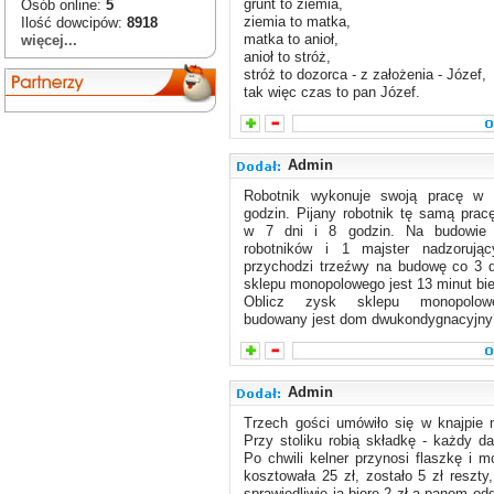
grunt to ziemia,
Osób online:
5
ziemia to matka,
Ilość dowcipów:
8918
matka to anioł,
więcej...
anioł to stróż,
stróż to dozorca - z założenia - Józef,
tak więc czas to pan Józef.
Admin
Robotnik wykonuje swoją pracę w 
godzin. Pijany robotnik tę samą prac
w 7 dni i 8 godzin. Na budowie 
robotników i 1 majster nadzorując
przychodzi trzeźwy na budowę co 3 d
sklepu monopolowego jest 13 minut bi
Oblicz zysk sklepu monopolow
budowany jest dom dwukondygnacyjny
Admin
Trzech gości umówiło się w knajpie n
Przy stoliku robią składkę - każdy da
Po chwili kelner przynosi flaszkę i 
kosztowała 25 zł, zostało 5 zł reszty
sprawiedliwie ja biorę 2 zł a panom odd