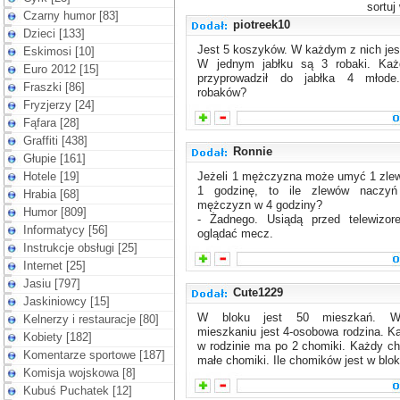
sortuj
Czarny humor [83]
piotreek10
Dzieci [133]
Jest 5 koszyków. W każdym z nich jest
Eskimosi [10]
W jednym jabłku są 3 robaki. Każ
Euro 2012 [15]
przyprowadził do jabłka 4 młode.
Fraszki [86]
robaków?
Fryzjerzy [24]
Fąfara [28]
Graffiti [438]
Ronnie
Głupie [161]
Hotele [19]
Jeżeli 1 mężczyzna może umyć 1 zle
1 godzinę, to ile zlewów naczy
Hrabia [68]
mężczyzn w 4 godziny?
Humor [809]
- Żadnego. Usiądą przed telewizo
Informatycy [56]
oglądać mecz.
Instrukcje obsługi [25]
Internet [25]
Jasiu [797]
Cute1229
Jaskiniowcy [15]
W bloku jest 50 mieszkań. 
Kelnerzy i restauracje [80]
mieszkaniu jest 4-osobowa rodzina. K
Kobiety [182]
w rodzinie ma po 2 chomiki. Każdy c
Komentarze sportowe [187]
małe chomiki. Ile chomików jest w blo
Komisja wojskowa [8]
Kubuś Puchatek [12]