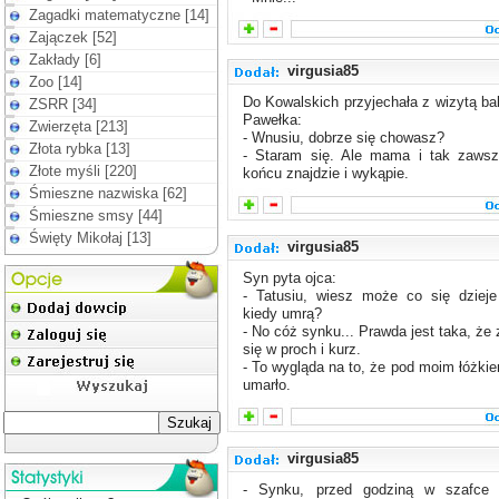
Zagadki matematyczne [14]
Zajączek [52]
Zakłady [6]
virgusia85
Zoo [14]
Do Kowalskich przyjechała z wizytą bab
ZSRR [34]
Pawełka:
Zwierzęta [213]
- Wnusiu, dobrze się chowasz?
Złota rybka [13]
- Staram się. Ale mama i tak zaws
Złote myśli [220]
końcu znajdzie i wykąpie.
Śmieszne nazwiska [62]
Śmieszne smsy [44]
Święty Mikołaj [13]
virgusia85
Syn pyta ojca:
- Tatusiu, wiesz może co się dzieje
kiedy umrą?
- No cóż synku... Prawda jest taka, że
się w proch i kurz.
- To wygląda na to, że pod moim łóżkie
umarło.
virgusia85
- Synku, przed godziną w szafce