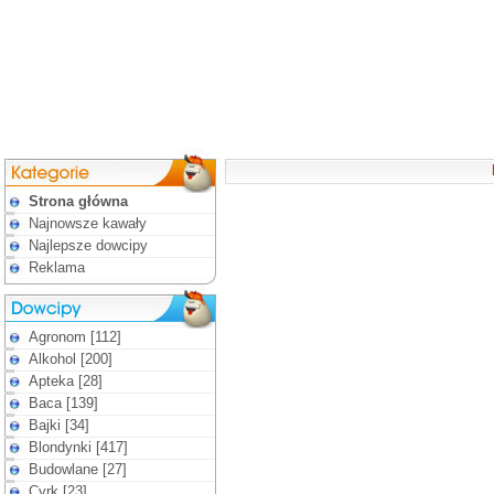
Strona główna
Najnowsze kawały
Najlepsze dowcipy
Reklama
Agronom [112]
Alkohol [200]
Apteka [28]
Baca [139]
Bajki [34]
Blondynki [417]
Budowlane [27]
Cyrk [23]