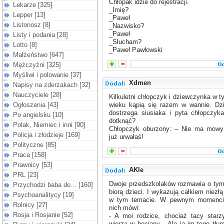
Chłopak idzie do rejestracji.
Lekarze [325]
_Imię?
Lepper [13]
_Paweł
Listonosz [8]
_Nazwisko?
_Paweł
Listy i podania [28]
_Słucham?
Lotto [8]
_Paweł Pawłowski
Małżeństwo [647]
Mężczyźni [325]
Myśliwi i polowanie [37]
Xdmen
Napisy na zderzakach [32]
Nauczyciele [28]
Kilkuletni chłopczyk i dziewczynka w
Ogłoszenia [43]
wieku kąpią się razem w wannie. Dz
dostrzega siusiaka i pyta chłopczyk
Po angielsku [10]
dotknąć?
Polak, Niemiec i inni [90]
Chłopczyk oburzony: – Nie ma mowy
Policja i złodzieje [169]
już urwałaś!
Polityczne [85]
Praca [158]
Prawnicy [53]
AKle
PRL [23]
Dwoje przedszkolaków rozmawia o tym
Przychodzi baba do... [160]
biorą dzieci. I wykazują całkiem niezłą
Psychoanalitycy [19]
w tym temacie. W pewnym momenci
Rolnicy [27]
nich mówi:
Rosja i Rosjanie [52]
- A moi rodzice, chociaż tacy starz
wierzą w bociany... Ale ja im tego tłu