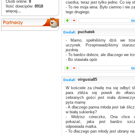
Osób online:
8
ciastka, teraz jest tylko jedno. Co się s
Ilość dowcipów:
8918
- To nie moja wina. Było ciemno i nie 
więcej...
tego drugiego.
puchatek
- Mamo, spełniliśmy dziś we trz
uczynek. Przeprowadziliśmy starus
jezdnię.
- To bardzo dobrze, ale dlaczego we tr
- Bo stawiała opór.
virgusia85
W kościele za chwilę ma się odbyć ś
para zbliża się powoli do ołtar
zebranych gości jest mała dziewczyn
pyta mamę:
- A dlaczego panna młoda jest tak ślic
w białą sukienkę?
- Widzisz córeczko, Ona chce w
pokazać, jaka jest bardzo szcz
odpowiada matka.
- To dlaczego pan młody jest ubrany na