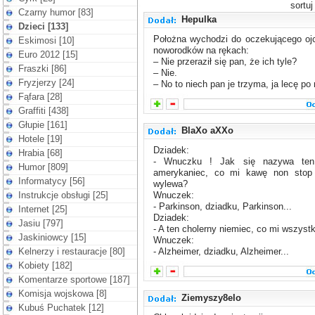
sortu
Czarny humor [83]
Hepulka
Dzieci [133]
Położna wychodzi do oczekującego ojc
Eskimosi [10]
noworodków na rękach:
Euro 2012 [15]
– Nie przeraził się pan, że ich tyle?
Fraszki [86]
– Nie.
Fryzjerzy [24]
– No to niech pan je trzyma, ja lecę po 
Fąfara [28]
Graffiti [438]
Głupie [161]
BlaXo aXXo
Hotele [19]
Dziadek:
Hrabia [68]
- Wnuczku ! Jak się nazywa ten 
Humor [809]
amerykaniec, co mi kawę non stop
Informatycy [56]
wylewa?
Instrukcje obsługi [25]
Wnuczek:
- Parkinson, dziadku, Parkinson...
Internet [25]
Dziadek:
Jasiu [797]
- A ten cholerny niemiec, co mi wszys
Jaskiniowcy [15]
Wnuczek:
Kelnerzy i restauracje [80]
- Alzheimer, dziadku, Alzheimer...
Kobiety [182]
Komentarze sportowe [187]
Komisja wojskowa [8]
Ziemyszy8elo
Kubuś Puchatek [12]