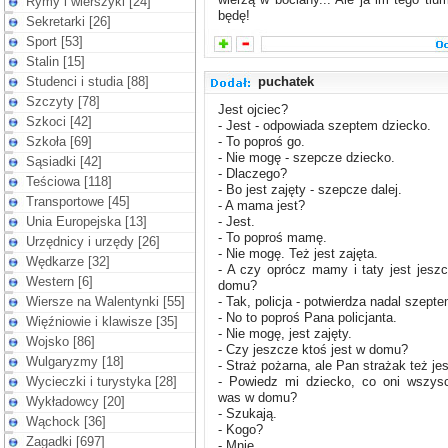
Rymy i wierszyki [24]
będę!
Sekretarki [26]
Sport [53]
Stalin [15]
Studenci i studia [88]
puchatek
Szczyty [78]
Jest ojciec?
Szkoci [42]
- Jest - odpowiada szeptem dziecko.
Szkoła [69]
- To poproś go.
- Nie mogę - szepcze dziecko.
Sąsiadki [42]
- Dlaczego?
Teściowa [118]
- Bo jest zajęty - szepcze dalej.
Transportowe [45]
- A mama jest?
Unia Europejska [13]
- Jest.
- To poproś mamę.
Urzędnicy i urzędy [26]
- Nie mogę. Też jest zajęta.
Wędkarze [32]
- A czy oprócz mamy i taty jest jesz
Western [6]
domu?
Wiersze na Walentynki [55]
- Tak, policja - potwierdza nadal szept
- No to poproś Pana policjanta.
Więźniowie i klawisze [35]
- Nie mogę, jest zajęty.
Wojsko [86]
- Czy jeszcze ktoś jest w domu?
Wulgaryzmy [18]
- Straż pożarna, ale Pan strażak też jes
Wycieczki i turystyka [28]
- Powiedz mi dziecko, co oni wszysc
was w domu?
Wykładowcy [20]
- Szukają.
Wąchock [36]
- Kogo?
Zagadki [697]
- Mnie...