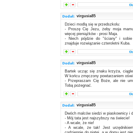
virgusia85
Dzieci modlą się w przedszkolu:
- Proszę Cię Jezu, żeby moja mamu
więcej pieniążków - prosi Maja.
- Niech pójdzie do "ściany" i sobie
znajduje rozwiązanie czteroletni Kuba.
virgusia85
Bartek ucząc się znaku krzyża, ciągle 
W końcu zmęczony powtarzaniem oświ
- Przepraszam Cię Boże, ale nie um
Tobą pożegnać.
virgusia85
Dwóch malców siedzi w piaskownicy i d
- Mój tata jest najszybszy na świecie!
- A wcale, że nie!
- A wcale, że tak! Jest urzędnikiem
codziennie do piątej, a w domu jest pi