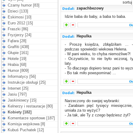
sortu
Czarny humor [83]
zapachbezowy
Dzieci [133]
Idzie baba do baby, a baba to baba.
Eskimosi [10]
Euro 2012 [15]
Fraszki [86]
Fryzjerzy [24]
Hepulka
Fąfara [28]
- Proszę księdza, zbłądziłam ... 
Graffiti [438]
podczas spowiedzi wiekowa Helena.
Głupie [161]
- W pani wieku, to chyba niemożliwe?!
Hotele [19]
- Oczywiście, to nie było wczoraj, t
laty.
Hrabia [68]
- To dlaczego dopiero teraz pani to wyz
Humor [809]
- Bo tak miło powspominać ...
Informatycy [56]
Instrukcje obsługi [25]
Internet [25]
Hepulka
Jasiu [797]
Jaskiniowcy [15]
Narzeczony do swojej wybranki:
- Zarabiam pięć tysięcy miesięcznie
Kelnerzy i restauracje [80]
umiała za to wyżyć?
Kobiety [182]
- Ja tak, ale Ty z czego będziesz żył?
Komentarze sportowe [187]
Komisja wojskowa [8]
Kubuś Puchatek [12]