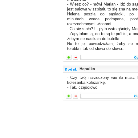
- Wiesz co? - mówi Marian - Idź do sąs
jest salową w szpitalu to się zna na me
Helena poszła do sąsiadki, po k
minutach wraca podrapana, poob
rozczochranymi włosami.
- Co się stało? ! - pyta wstrząśnięty Ma
- Zapytałam ją, co to są te próbki, a on
żebym se nasikała do butelki.
No to jej powiedziałam, żeby se n
torebki i tak od słowa do słowa...
Hepulka
- Czy twój narzeczony wie ile masz l
koleżanka koleżankę.
- Tak, częściowo.