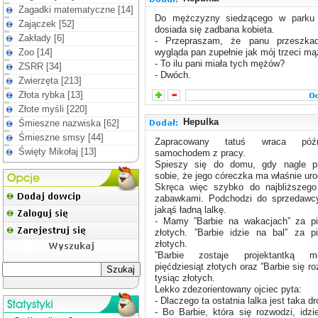
Zagadki matematyczne [14]
Do mężczyzny siedzącego w parku
Zajączek [52]
dosiada się zadbana kobieta.
Zakłady [6]
- Przepraszam, że panu przeszka
Zoo [14]
wygląda pan zupełnie jak mój trzeci mąż
- To ilu pani miała tych mężów?
ZSRR [34]
- Dwóch.
Zwierzęta [213]
Złota rybka [13]
Złote myśli [220]
Hepulka
Śmieszne nazwiska [62]
Śmieszne smsy [44]
Zapracowany tatuś wraca póź
Święty Mikołaj [13]
samochodem z pracy.
Spieszy się do domu, gdy nagle p
sobie, że jego córeczka ma właśnie uro
Skręca więc szybko do najbliższego
zabawkami. Podchodzi do sprzedawcy
jakąś ładną lalkę.
- Mamy ”Barbie na wakacjach” za pię
złotych. ”Barbie idzie na bal” za pi
złotych.
”Barbie zostaje projektantką 
pięćdziesiąt złotych oraz ”Barbie się r
tysiąc złotych.
Lekko zdezorientowany ojciec pyta:
- Dlaczego ta ostatnia lalka jest taka d
- Bo Barbie, która się rozwodzi, idz