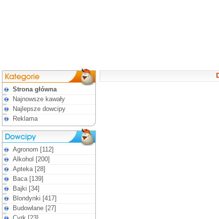
D
Strona główna
Najnowsze kawały
Najlepsze dowcipy
Reklama
Agronom [112]
Alkohol [200]
Apteka [28]
Baca [139]
Bajki [34]
Blondynki [417]
Budowlane [27]
Cyrk [23]