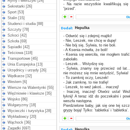
Rymy i wierszyki [24]
- Na razie wszystkie kwalifikują się
Sekretarki [26]
”przed”.
Sport [53]
Stalin [15]
Studenci i studia [88]
Hepulka
Szczyty [78]
Szkoci [42]
- Odwróć się i zdejmij majtki!
- Nie, Leszek, nie chcę w dupę!
Szkoła [69]
- Nie bój się, Sylwia, to nie boli.
Sąsiadki [42]
- A Ksenia mówiła, że boli!
Teściowa [118]
- Ksenia się wierciła, nie mogłem trafi
Transportowe [45]
zabolało.
- Leszek... Wstydzę się.
Unia Europejska [13]
- Sylwia, znamy się przecież od lat..
Urzędnicy i urzędy [26]
nie możesz się mnie wstydzić, Sylwia!
Wędkarze [32]
- To zamknij oczy, Leszek!
Western [6]
- Jak zamknę, to nie trafię!
- Leszek, to weź jakoś... inaczej!
Wiersze na Walentynki [55]
- Inaczej, inaczej! Otwórz usta! We
Więźniowie i klawisze [35]
łyknij! A teraz idź do poczekalni i po
Wojsko [86]
weszła następna.
Wulgaryzmy [18]
Pierdzielone baby, jak się one tej szc
grypy boją! Tylko: ’tabletka’ i ’tabletka’.
Wycieczki i turystyka [28]
Wykładowcy [20]
Wąchock [36]
Zagadki [697]
Hepulka