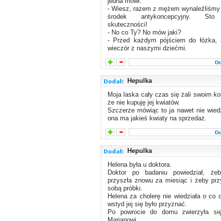
jedna mówi:
- Wiesz, razem z mężem wynaleźliśmy
środek antykoncepcyjny. Sto
skuteczności!
- No co Ty? No mów jaki?
- Przed każdym pójściem do łóżka,
wieczór z naszymi dziećmi.
Hepulka
Moja laska cały czas się żali swoim k
że nie kupuję jej kwiatów.
Szczerze mówiąc to ja nawet nie wied
ona ma jakieś kwiaty na sprzedaż.
Hepulka
Helena była u doktora.
Doktor po badaniu powiedział, że
przyszła znowu za miesiąc i żeby prz
sobą próbki.
Helena za cholerę nie wiedziała o co c
wstyd jej się było przyznać.
Po powrocie do domu zwierzyła si
Marianowi.