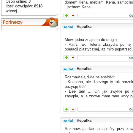
Osób online:
3
domem Kena, meblami Kena, samoch
Ilość dowcipów:
8918
i jachtem Kena.
więcej...
Hepulka
Mówi jedna znajoma do drugiej:
- Patrz jak Helena zbrzydła po tej 
operacji plastycznej, aż miło popatrzeć.
Hepulka
Rozmawiają dwie psiapsiółki:
- Kochana, ale dlaczego ty tak narze
pozycję 69?
- Eee tam ... On jak zwykle po 
zasypia, a ja znowu mam rano wory p
...
Hepulka
Rozmawiają dwie psiapsióły przy kaw