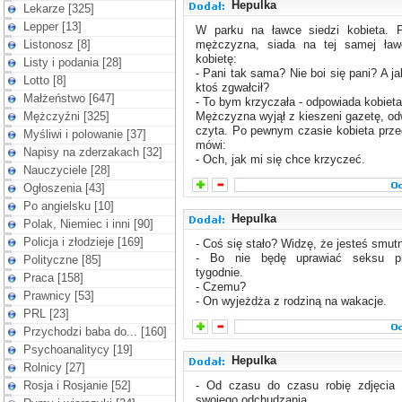
Hepulka
Lekarze [325]
Lepper [13]
W parku na ławce siedzi kobieta. P
Listonosz [8]
mężczyzna, siada na tej samej ław
kobietę:
Listy i podania [28]
- Pani tak sama? Nie boi się pani? A j
Lotto [8]
ktoś zgwałcił?
Małżeństwo [647]
- To bym krzyczała - odpowiada kobieta
Mężczyźni [325]
Mężczyzna wyjął z kieszeni gazetę, odw
czyta. Po pewnym czasie kobieta przec
Myśliwi i polowanie [37]
mówi:
Napisy na zderzakach [32]
- Och, jak mi się chce krzyczeć.
Nauczyciele [28]
Ogłoszenia [43]
Po angielsku [10]
Hepulka
Polak, Niemiec i inni [90]
Policja i złodzieje [169]
- Coś się stało? Widzę, że jesteś smut
- Bo nie będę uprawiać seksu p
Polityczne [85]
tygodnie.
Praca [158]
- Czemu?
Prawnicy [53]
- On wyjeżdża z rodziną na wakacje.
PRL [23]
Przychodzi baba do... [160]
Psychoanalitycy [19]
Hepulka
Rolnicy [27]
Rosja i Rosjanie [52]
- Od czasu do czasu robię zdjęcia r
swojego odchudzania.