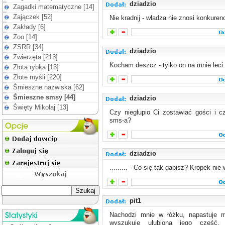
dziadzio
Zagadki matematyczne [14]
Zajączek [52]
Nie kradnij - władza nie znosi konkurenc
Zakłady [6]
Zoo [14]
ZSRR [34]
dziadzio
Zwierzęta [213]
Kocham deszcz - tylko on na mnie leci.
Złota rybka [13]
Złote myśli [220]
Śmieszne nazwiska [62]
Śmieszne smsy [44]
dziadzio
Święty Mikołaj [13]
Czy niegłupio Ci zostawiać gości i c
sms-a?
dziadzio
......... - Co się tak gapisz? Kropek nie
pit1
Nachodzi mnie w łóżku, napastuje mo
wyszukuje ulubioną jego część, d