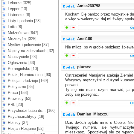
Lekarze [325]
Amka260798
Lepper [13]
Kocham Cię bardzo przez wszystkie dni
Listonosz [8]
a więc w walentynki daj mi święty spokó
Listy i podania [28]
Lotto [8]
Małżeństwo [647]
Mężczyźni [325]
Andi100
Myśliwi i polowanie [37]
Nie milcz, bo w grobie będziesz śpiewa
Napisy na zderzakach [32]
Nauczyciele [28]
Ogłoszenia [43]
piuracz
Po angielsku [10]
Polak, Niemiec i inni [90]
Ostrzeżenie! Marsjanie atakują Ziemię!
Wszyscy mężczyźni z dużymi kutasam
Policja i złodzieje [169]
porwani!
Polityczne [85]
Ty się nie masz czym martwić, ja pi
Praca [158]
żeby się pożegnać.
Prawnicy [53]
PRL [23]
Przychodzi baba do... [160]
Damian_Miszczu
Psychoanalitycy [19]
Rolnicy [27]
Dziś dwóch pytało mnie o Ciebie. Ni
Twojego numeru, ale wytłumaczył
Rosja i Rosjanie [52]
mieszkasz. Spodziewaj się że wpadną