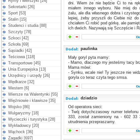
Rymy i wierszyki [24]
dni. Wiem że nie będzie Ci to na ręk
Sekretarki [26]
miałem innego wyboru. Nie miej do 
Sport [53]
żalu, ale dla własnego dobra i czysteg
lepiej, żeby przyszli do Ciebie niż do
Stalin [15]
chciałem Ci robić pod górkę, ale pamięt
Studenci i studia [88]
ich dwóch. Nazywają się Szczęście i R
Szczyty [78]
Szkoci [42]
Szkoła [69]
paulinka
Sąsiadki [42]
Teściowa [118]
Mały goryl pyta mamy:
- Mamo, dlaczego my jesteśmy tacy b
Transportowe [45]
Mama mówi:
Unia Europejska [13]
- Synku, wcale nie! Ty jeszcze nie wid
Urzędnicy i urzędy [26]
goryla co teraz czyta tego smsa.
Wędkarze [32]
Western [6]
Wiersze na Walentynki [55]
dziadzio
Więźniowie i klawisze [35]
Wojsko [86]
Od operatora sieci:
- Twój dotychczasowy numer telefonu
Wulgaryzmy [18]
333, został zamieniony na - 602 33 
Wycieczki i turystyka [28]
utrudnienia przepraszamy.
Wykładowcy [20]
Wąchock [36]
Zagadki [697]