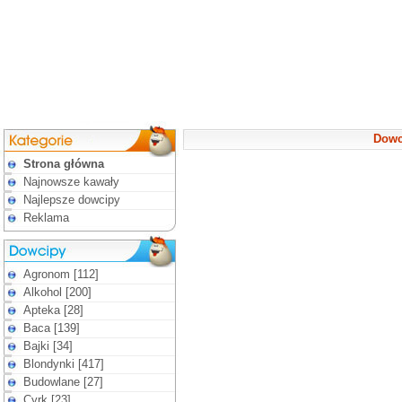
Dowc
Strona główna
Najnowsze kawały
Najlepsze dowcipy
Reklama
Agronom [112]
Alkohol [200]
Apteka [28]
Baca [139]
Bajki [34]
Blondynki [417]
Budowlane [27]
Cyrk [23]