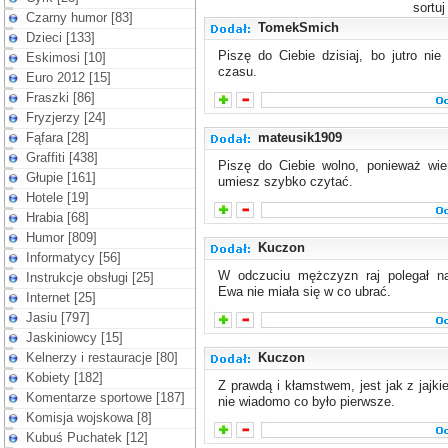
sortu
Czarny humor [83]
TomekSmich
Dzieci [133]
Piszę do Ciebie dzisiaj, bo jutro nie
Eskimosi [10]
czasu.
Euro 2012 [15]
Fraszki [86]
Fryzjerzy [24]
Fąfara [28]
mateusik1909
Graffiti [438]
Piszę do Ciebie wolno, ponieważ wie
Głupie [161]
umiesz szybko czytać.
Hotele [19]
Hrabia [68]
Humor [809]
Kuczon
Informatycy [56]
W odczuciu mężczyzn raj polegał n
Instrukcje obsługi [25]
Ewa nie miała się w co ubrać.
Internet [25]
Jasiu [797]
Jaskiniowcy [15]
Kelnerzy i restauracje [80]
Kuczon
Kobiety [182]
Z prawdą i kłamstwem, jest jak z jajki
Komentarze sportowe [187]
nie wiadomo co było pierwsze.
Komisja wojskowa [8]
Kubuś Puchatek [12]