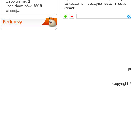
Osób online:
1
łaskocze i... zaczyna ssać i ssać -
Ilość dowcipów:
8918
komar!
więcej...
p
Copyright