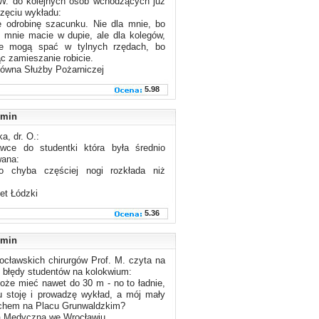
 W. do kolejnych osób wchodzących już
zęciu wykładu:
e odrobinę szacunku. Nie dla mnie, bo
 mnie macie w dupie, ale dla kolegów,
ie mogą spać w tylnych rzędach, bo
 zamieszanie robicie.
łówna Służby Pożarniczej
5.98
min
a, dr. O.:
wce do studentki która była średnio
wana:
o chyba częściej nogi rozkłada niż
et Łódzki
5.36
min
ocławskich chirurgów Prof. M. czyta na
 błędy studentów na kolokwium:
oże mieć nawet do 30 m - no to ładnie,
tu stoję i prowadzę wykład, a mój mały
uchem na Placu Grunwaldzkim?
 Medyczna we Wrocławiu