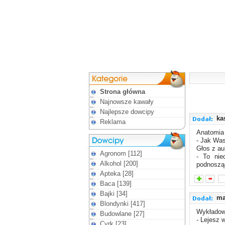
Strona główna
Najnowsze kawały
Najlepsze dowcipy
ka
Reklama
Anatomia 
- Jak Was
Głos z aul
Agronom [112]
- To nie
Alkohol [200]
podnoszą
Apteka [28]
Baca [139]
Bajki [34]
ma
Blondynki [417]
Wykładow
Budowlane [27]
- Lejesz 
Cyrk [23]