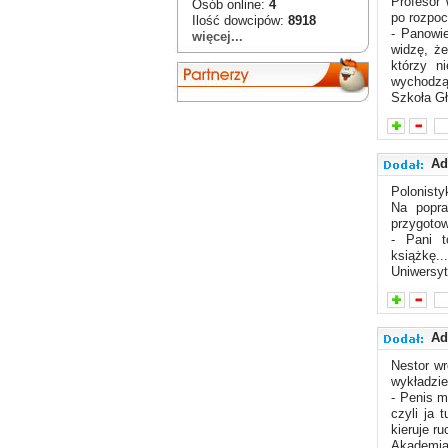
Profesor
Osób online:
4
po rozpoc
Ilość dowcipów:
8918
- Panowi
więcej...
widzę, że
którzy n
wychodząc
Szkoła G
Ad
Polonistyk
Na popra
przygoto
- Pani t
książkę...
Uniwersyt
Ad
Nestor wr
wykładzie
- Penis m
czyli ja 
kieruje r
Akademia