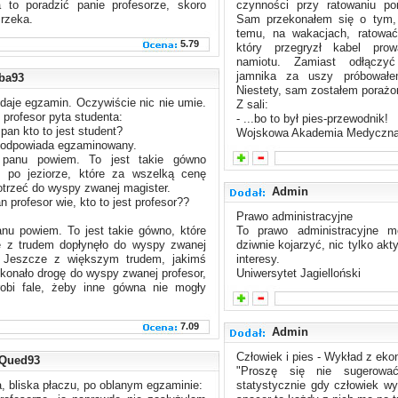
 to poradzić panie profesorze, skoro
czynności przy ratowaniu po
 rzeka.
Sam przekonałem się o tym, 
temu, na wakacjach, ratować
5.79
który przegryzł kabel pro
namiotu. Zamiast odłączyć
jamnika za uszy próbowałe
ba93
Niestety, sam zostałem porażo
daje egzamin. Oczywiście nic nie umie.
Z sali:
profesor pyta studenta:
- ...bo to był pies-przewodnik!
 pan kto to jest student?
Wojskowa Akademia Medyczna
- odpowiada egzaminowany.
 panu powiem. To jest takie gówno
e po jeziorze, które za wszelką cenę
otrzeć do wyspy zwanej magister.
Admin
n profesor wie, kto to jest profesor??
Prawo administracyjne
anu powiem. To jest takie gówno, które
To prawo administracyjne 
le z trudem dopłynęło do wyspy zwanej
dziwnie kojarzyć, nic tylko akty
. Jeszcze z większym trudem, jakimś
interesy.
onało drogę do wyspy zwanej profesor,
Uniwersytet Jagielloński
robi fale, żeby inne gówna nie mogły
7.09
Admin
Człowiek i pies - Wykład z eko
Qued93
"Proszę się nie sugerować
, bliska płaczu, po oblanym egzaminie:
statystycznie gdy człowiek w