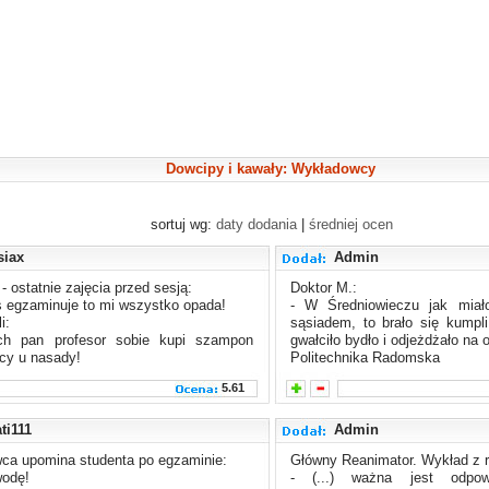
Dowcipy i kawały: Wykładowcy
sortuj wg:
daty dodania
|
średniej ocen
siax
Admin
- ostatnie zajęcia przed sesją:
Doktor M.:
 egzaminuje to mi wszystko opada!
- W Średniowieczu jak miał
i:
sąsiadem, to brało się kumpli
ch pan profesor sobie kupi szampon
gwałciło bydło i odjeżdżało na o
cy u nasady!
Politechnika Radomska
5.61
ti111
Admin
ca upomina studenta po egzaminie:
Główny Reanimator. Wykład z r
wodę!
- (...) ważna jest odpowi