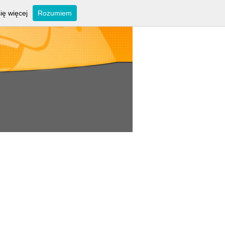
ię więcej
Rozumiem