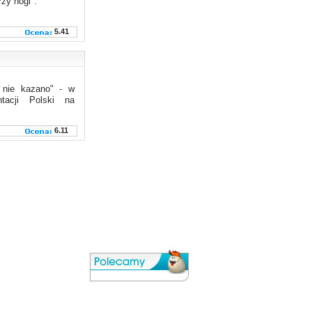
rzy nogi".
5.41
 nie kazano" - w
tacji Polski na
6.11