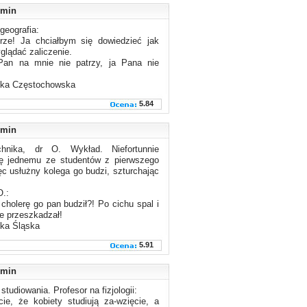
min
geografia:
orze! Ja chciałbym się dowiedzieć jak
glądać zaliczenie.
Pan na mnie nie patrzy, ja Pana nie
nika Częstochowska
5.84
min
echnika, dr O. Wykład. Niefortunnie
ię jednemu ze studentów z pierwszego
ęc usłużny kolega go budzi, szturchając
O.:
 cholerę go pan budził?! Po cichu spal i
e przeszkadzał!
ika Śląska
5.91
min
 studiowania. Profesor na fizjologii:
ie, że kobiety studiują za-wzięcie, a