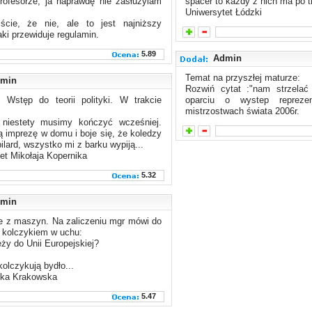
rofesorze, ja naprawdę nie zasłużylam
spacer to każdy z nich ma po t
Uniwersytet Łódzki
ście, że nie, ale to jest najniższy
aki przewiduje regulamin.
5.89
Admin
Temat na przyszłej maturze:
min
Rozwiń cytat :"nam strzelać
. Wstęp do teorii polityki. W trakcie
oparciu o wystep reprezen
mistrzostwach świata 2006r.
j niestety musimy kończyć wcześniej.
imprezę w domu i boje się, że koledzy
bilard, wszystko mi z barku wypiją...
et Mikołaja Kopernika
5.32
min
e z maszyn. Na zaliczeniu mgr mówi do
 kolczykiem w uchu:
eży do Unii Europejskiej?
.
kolczykują bydło...
ika Krakowska
5.47