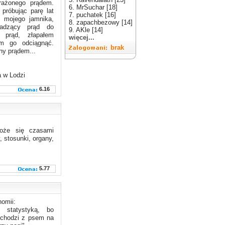
rażonego prądem.
6. MrSuchar [18]
próbując parę lat
7. puchatek [16]
 mojego jamnika,
8. zapachbezowy [14]
wadzący prąd do
9. AKle [14]
 prąd, złapałem
więcej...
m go odciągnąć.
brak
ny prądem...
 w Lodzi
6.16
może się czasami
, stosunki, organy,
5.77
nomii:
 statystyką, bo
ychodzi z psem na