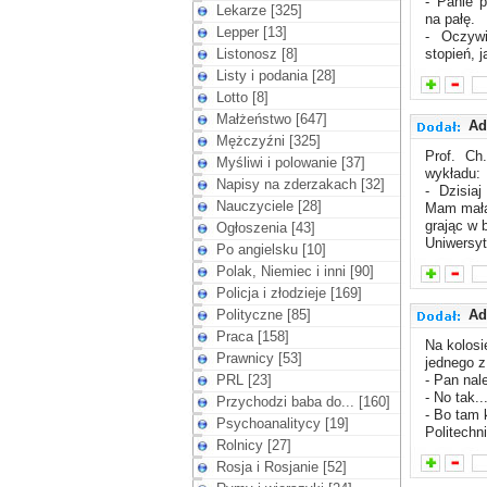
- Panie p
Lekarze [325]
na pałę.
Lepper [13]
- Oczywi
Listonosz [8]
stopień, j
Listy i podania [28]
Lotto [8]
Małżeństwo [647]
Ad
Mężczyźni [325]
Prof. Ch
Myśliwi i polowanie [37]
wykładu:
Napisy na zderzakach [32]
- Dzisia
Nauczyciele [28]
Mam małą 
grając w 
Ogłoszenia [43]
Uniwersyt
Po angielsku [10]
Polak, Niemiec i inni [90]
Policja i złodzieje [169]
Polityczne [85]
Ad
Praca [158]
Na kolosi
Prawnicy [53]
jednego z
PRL [23]
- Pan nal
- No tak..
Przychodzi baba do... [160]
- Bo tam 
Psychoanalitycy [19]
Politechn
Rolnicy [27]
Rosja i Rosjanie [52]