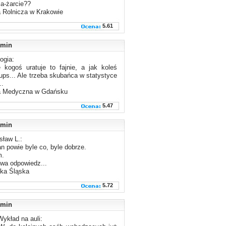
a-żarcie??
 Rolnicza w Krakowie
5.61
min
ogia:
 kogoś uratuje to fajnie, a jak koleś
ups... Ale trzeba skubańca w statystyce
..
 Medyczna w Gdańsku
5.47
min
sław L.:
an powie byle co, byle dobrze.
m.
owa odpowiedz...
ika Śląska
5.72
min
ykład na auli: