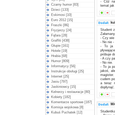
- Cóż na
Czarny humor [83]
temat jak
Dzieci [133]
Eskimosi [10]
Euro 2012 [15]
ku
Fraszki [86]
Student z
Fryzjerzy [24]
Załamany 
Fąfara [28]
- Czy wie
Graffiti [438]
- No nie 
Głupie [161]
- To ja
pływając
Hotele [19]
próbuje d
Hrabia [68]
- A czy pa
Humor [809]
- No nie.
Informatycy [56]
- To ja p
jakoś, a
Instrukcje obsługi [25]
magister
Internet [25]
cudem pok
Jasiu [797]
a teraz 
Jaskiniowcy [15]
dopłynąć.
Kelnerzy i restauracje [80]
Kobiety [182]
Komentarze sportowe [187]
Mi
Komisja wojskowa [8]
Studentka
Kubuś Puchatek [12]