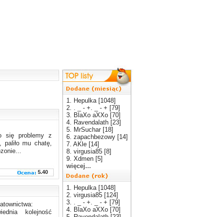
1. Hepulka [1048]
2. . _ - +. _ - + [79]
3. BlaXo aXXo [70]
4. Ravendalath [23]
5. MrSuchar [18]
o się problemy z
6. zapachbezowy [14]
, paliło mu chatę,
7. AKle [14]
zonie...
8. virgusia85 [8]
9. Xdmen [5]
więcej...
5.40
1. Hepulka [1048]
2. virgusia85 [124]
3. . _ - +. _ - + [79]
atownictwa:
4. BlaXo aXXo [70]
ednia kolejność
5. Ravendalath [23]