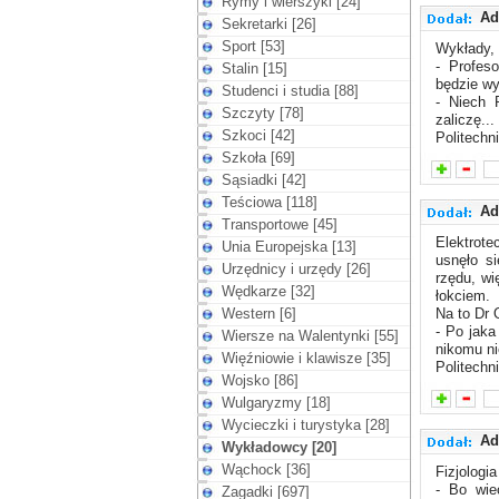
Rymy i wierszyki [24]
Ad
Sekretarki [26]
Sport [53]
Wykłady, 
- Profes
Stalin [15]
będzie wy
Studenci i studia [88]
- Niech 
Szczyty [78]
zaliczę...
Szkoci [42]
Politech
Szkoła [69]
Sąsiadki [42]
Teściowa [118]
Ad
Transportowe [45]
Elektrot
Unia Europejska [13]
usnęło s
Urzędnicy i urzędy [26]
rzędu, wi
Wędkarze [32]
łokciem.
Western [6]
Na to Dr 
- Po jaka
Wiersze na Walentynki [55]
nikomu ni
Więźniowie i klawisze [35]
Politechn
Wojsko [86]
Wulgaryzmy [18]
Wycieczki i turystyka [28]
Ad
Wykładowcy [20]
Wąchock [36]
Fizjologia
- Bo wiec
Zagadki [697]