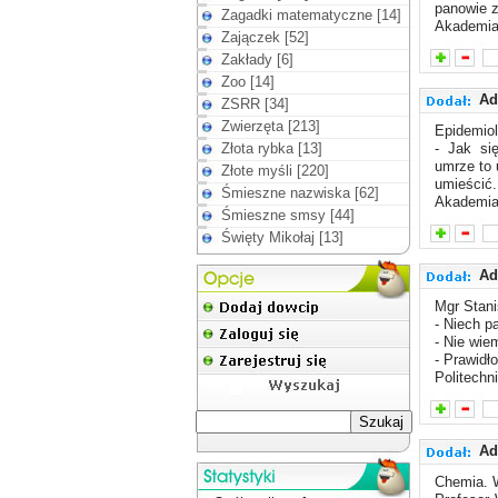
panowie z
Zagadki matematyczne [14]
Akademia
Zajączek [52]
Zakłady [6]
Zoo [14]
Ad
ZSRR [34]
Zwierzęta [213]
Epidemiol
Złota rybka [13]
- Jak się
umrze to 
Złote myśli [220]
umieścić.
Śmieszne nazwiska [62]
Akademia
Śmieszne smsy [44]
Święty Mikołaj [13]
Ad
Mgr Stani
- Niech p
- Nie wie
- Prawidł
Politechn
Ad
Chemia. W