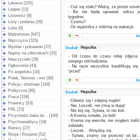
Lekarze [325]
- Coś się stało? Widzę, że jesteś smut
Lepper [13]
- Bo nie będę uprawiać seksu p
Listonosz [8]
tygodnie.
Listy i podania [28]
- Czemu?
- On wyjeżdża z rodziną na wakacje.
Lotto [8]
Małżeństwo [647]
Mężczyźni [325]
Myśliwi i polowanie [37]
Hepulka
Napisy na zderzakach [32]
- Od czasu do czasu robię zdjęcia r
Nauczyciele [28]
swojego odchudzania.
Ogłoszenia [43]
- Na razie wszystkie kwalifikują się
”przed”.
Po angielsku [10]
Polak, Niemiec i inni [90]
Policja i złodzieje [169]
Polityczne [85]
Hepulka
Praca [158]
- Odwróć się i zdejmij majtki!
Prawnicy [53]
- Nie, Leszek, nie chcę w dupę!
PRL [23]
- Nie bój się, Sylwia, to nie boli.
Przychodzi baba do... [160]
- A Ksenia mówiła, że boli!
- Ksenia się wierciła, nie mogłem trafi
Psychoanalitycy [19]
zabolało.
Rolnicy [27]
- Leszek... Wstydzę się.
Rosja i Rosjanie [52]
- Sylwia, znamy się przecież od lat..