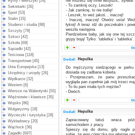
Rymy i wierszyki [24]
nie możesz się mnie wstydzić, Sylwia!
- To zamknij oczy, Leszek!
Sekretarki [26]
- Jak zamknę, to nie trafię!
Sport [53]
- Leszek, to weź jakoś... inaczej!
Stalin [15]
- Inaczej, inaczej! Otwórz usta! We
Studenci i studia [88]
łyknij! A teraz idź do poczekalni i po
weszła następna.
Szczyty [78]
Pierdzielone baby, jak się one tej szc
Szkoci [42]
grypy boją! Tylko: ’tabletka’ i ’tabletka’.
Szkoła [69]
Sąsiadki [42]
Teściowa [118]
Hepulka
Transportowe [45]
Unia Europejska [13]
Do mężczyzny siedzącego w parku
dosiada się zadbana kobieta.
Urzędnicy i urzędy [26]
- Przepraszam, że panu przeszka
Wędkarze [32]
wygląda pan zupełnie jak mój trzeci mąż
Western [6]
- To ilu pani miała tych mężów?
Wiersze na Walentynki [55]
- Dwóch.
Więźniowie i klawisze [35]
Wojsko [86]
Wulgaryzmy [18]
Hepulka
Wycieczki i turystyka [28]
Zapracowany tatuś wraca póź
Wykładowcy [20]
samochodem z pracy.
Wąchock [36]
Spieszy się do domu, gdy nagle p
Zagadki [697]
sobie, że jego córeczka ma właśnie uro