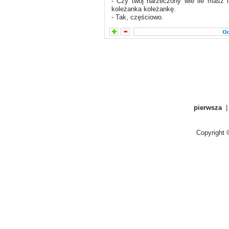
- Czy twój narzeczony wie ile masz l
koleżanka koleżankę.
- Tak, częściowo.
pierwsza
Copyright