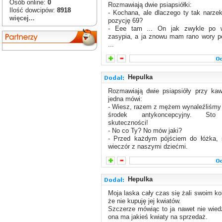
Osób online:
0
Rozmawiają dwie psiapsiółki:
Ilość dowcipów:
8918
- Kochana, ale dlaczego ty tak narze
więcej...
pozycję 69?
- Eee tam ... On jak zwykle po 
zasypia, a ja znowu mam rano wory p
...
Hepulka
Rozmawiają dwie psiapsióły przy kaw
jedna mówi:
- Wiesz, razem z mężem wynaleźliśmy
środek antykoncepcyjny. Sto
skuteczności!
- No co Ty? No mów jaki?
- Przed każdym pójściem do łóżka,
wieczór z naszymi dziećmi.
Hepulka
Moja laska cały czas się żali swoim k
że nie kupuję jej kwiatów.
Szczerze mówiąc to ja nawet nie wied
ona ma jakieś kwiaty na sprzedaż.