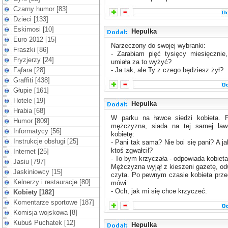
Czarny humor [83]
Dzieci [133]
Eskimosi [10]
Hepulka
Euro 2012 [15]
Narzeczony do swojej wybranki:
Fraszki [86]
- Zarabiam pięć tysięcy miesięcznie
Fryzjerzy [24]
umiała za to wyżyć?
Fąfara [28]
- Ja tak, ale Ty z czego będziesz żył?
Graffiti [438]
Głupie [161]
Hotele [19]
Hepulka
Hrabia [68]
W parku na ławce siedzi kobieta. P
Humor [809]
mężczyzna, siada na tej samej ław
Informatycy [56]
kobietę:
Instrukcje obsługi [25]
- Pani tak sama? Nie boi się pani? A j
ktoś zgwałcił?
Internet [25]
- To bym krzyczała - odpowiada kobieta
Jasiu [797]
Mężczyzna wyjął z kieszeni gazetę, odw
Jaskiniowcy [15]
czyta. Po pewnym czasie kobieta przec
Kelnerzy i restauracje [80]
mówi:
- Och, jak mi się chce krzyczeć.
Kobiety [182]
Komentarze sportowe [187]
Komisja wojskowa [8]
Kubuś Puchatek [12]
Hepulka