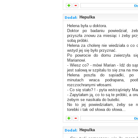
Hepulka
Helena była u doktora.
Doktor po badaniu powiedział, że
przyszła znowu za miesiąc i żeby prz
sobą próbki.
Helena za cholerę nie wiedziała o co c
wstyd jej się było przyznać.
Po powrocie do domu zwierzyła si
Marianowi.
- Wiesz co? - mówi Marian - Idź do sąs
jest salową w szpitalu to się zna na me
Helena poszła do sąsiadki, po k
minutach wraca podrapana, poob
rozczochranymi włosami.
- Co się stało? ! - pyta wstrząśnięty Ma
- Zapytałam ją, co to są te próbki, a on
żebym se nasikała do butelki.
No to jej powiedziałam, żeby se n
torebki i tak od słowa do słowa...
Hepulka