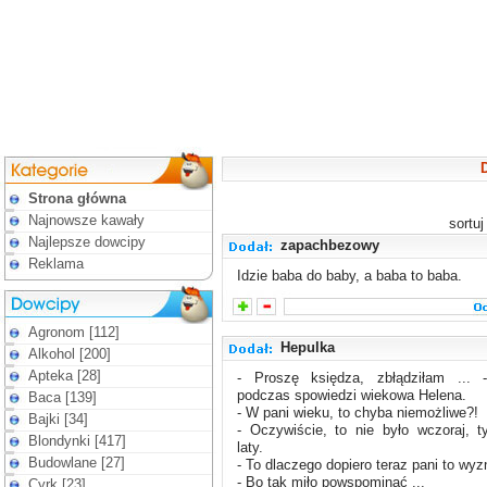
D
Strona główna
Najnowsze kawały
sortu
Najlepsze dowcipy
zapachbezowy
Reklama
Idzie baba do baby, a baba to baba.
Agronom [112]
Hepulka
Alkohol [200]
Apteka [28]
- Proszę księdza, zbłądziłam ... 
podczas spowiedzi wiekowa Helena.
Baca [139]
- W pani wieku, to chyba niemożliwe?!
Bajki [34]
- Oczywiście, to nie było wczoraj, t
Blondynki [417]
laty.
Budowlane [27]
- To dlaczego dopiero teraz pani to wyz
- Bo tak miło powspominać ...
Cyrk [23]