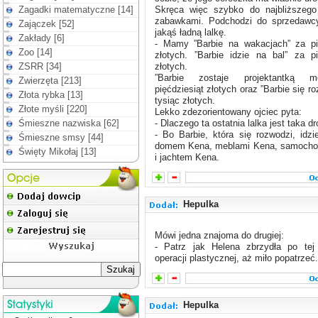
Zagadki matematyczne [14]
Skręca więc szybko do najbliższego
zabawkami. Podchodzi do sprzedawcy
Zajączek [52]
jakąś ładną lalkę.
Zakłady [6]
- Mamy ”Barbie na wakacjach” za pię
Zoo [14]
złotych. ”Barbie idzie na bal” za pi
ZSRR [34]
złotych.
”Barbie zostaje projektantką 
Zwierzęta [213]
pięćdziesiąt złotych oraz ”Barbie się r
Złota rybka [13]
tysiąc złotych.
Złote myśli [220]
Lekko zdezorientowany ojciec pyta:
Śmieszne nazwiska [62]
- Dlaczego ta ostatnia lalka jest taka d
- Bo Barbie, która się rozwodzi, idz
Śmieszne smsy [44]
domem Kena, meblami Kena, samoch
Święty Mikołaj [13]
i jachtem Kena.
Hepulka
Mówi jedna znajoma do drugiej:
- Patrz jak Helena zbrzydła po tej 
operacji plastycznej, aż miło popatrzeć.
Hepulka