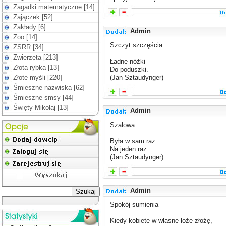
Zagadki matematyczne [14]
Zajączek [52]
Zakłady [6]
Admin
Zoo [14]
Szczyt szczęścia
ZSRR [34]
Zwierzęta [213]
Ładne nóżki
Złota rybka [13]
Do poduszki.
Złote myśli [220]
(Jan Sztaudynger)
Śmieszne nazwiska [62]
Śmieszne smsy [44]
Święty Mikołaj [13]
Admin
Szałowa
Była w sam raz
Na jeden raz.
(Jan Sztaudynger)
Admin
Spokój sumienia
Kiedy kobietę w własne łoże złożę,