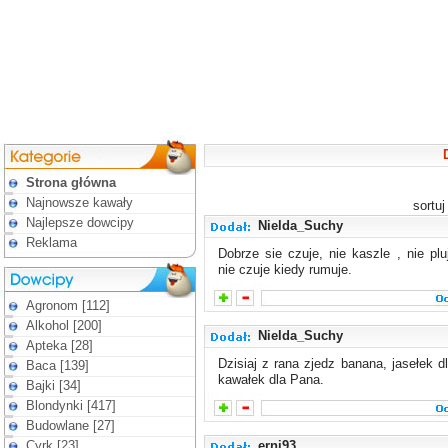
Strona główna
Najnowsze kawały
sortu
Najlepsze dowcipy
Nielda_Suchy
Reklama
Dobrze sie czuje, nie kaszle , nie plu
nie czuje kiedy rumuje.
Agronom [112]
Alkohol [200]
Nielda_Suchy
Apteka [28]
Dzisiaj z rana zjedz banana, jasełek d
Baca [139]
kawałek dla Pana.
Bajki [34]
Blondynki [417]
Budowlane [27]
Cyrk [23]
erni93