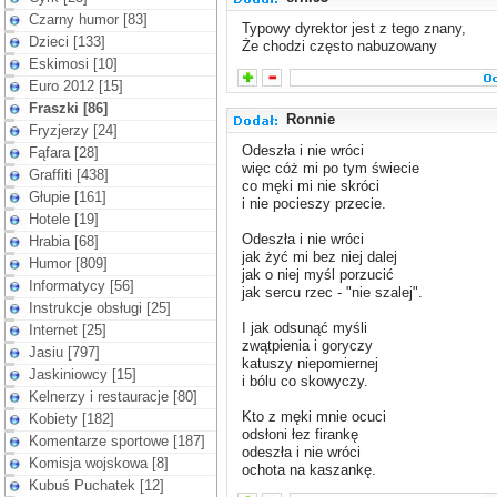
Czarny humor [83]
Typowy dyrektor jest z tego znany,
Dzieci [133]
Że chodzi często nabuzowany
Eskimosi [10]
Euro 2012 [15]
Fraszki [86]
Ronnie
Fryzjerzy [24]
Odeszła i nie wróci
Fąfara [28]
więc cóż mi po tym świecie
Graffiti [438]
co męki mi nie skróci
Głupie [161]
i nie pocieszy przecie.
Hotele [19]
Odeszła i nie wróci
Hrabia [68]
jak żyć mi bez niej dalej
Humor [809]
jak o niej myśl porzucić
Informatycy [56]
jak sercu rzec - "nie szalej".
Instrukcje obsługi [25]
I jak odsunąć myśli
Internet [25]
zwątpienia i goryczy
Jasiu [797]
katuszy niepomiernej
Jaskiniowcy [15]
i bólu co skowyczy.
Kelnerzy i restauracje [80]
Kto z męki mnie ocuci
Kobiety [182]
odsłoni łez firankę
Komentarze sportowe [187]
odeszła i nie wróci
Komisja wojskowa [8]
ochota na kaszankę.
Kubuś Puchatek [12]