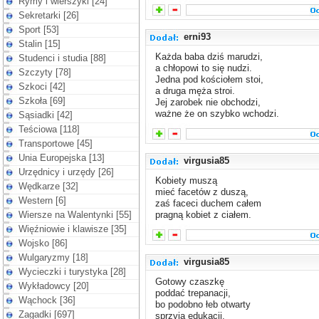
Rymy i wierszyki [24]
Sekretarki [26]
Sport [53]
erni93
Stalin [15]
Każda baba dziś marudzi,
Studenci i studia [88]
a chłopowi to się nudzi.
Szczyty [78]
Jedna pod kościołem stoi,
Szkoci [42]
a druga męża stroi.
Szkoła [69]
Jej zarobek nie obchodzi,
ważne że on szybko wchodzi.
Sąsiadki [42]
Teściowa [118]
Transportowe [45]
Unia Europejska [13]
virgusia85
Urzędnicy i urzędy [26]
Kobiety muszą
Wędkarze [32]
mieć facetów z duszą,
Western [6]
zaś faceci duchem całem
Wiersze na Walentynki [55]
pragną kobiet z ciałem.
Więźniowie i klawisze [35]
Wojsko [86]
Wulgaryzmy [18]
virgusia85
Wycieczki i turystyka [28]
Gotowy czaszkę
Wykładowcy [20]
poddać trepanacji,
Wąchock [36]
bo podobno łeb otwarty
Zagadki [697]
sprzyja edukacji.