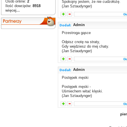
Osób online:
2
Spokojny jestem, że nie cudzołożę.
Ilość dowcipów:
8918
(Jan Sztaudynger)
więcej...
Admin
Przestroga gąsce
Odpisz cnotę na straty,
Gdy wejdziesz do mej chaty.
(Jan Sztaudynger)
Admin
Postępek męski
Postępek męski -
Uśmiechem witać klęski.
(Jan Sztaudynger)
pie