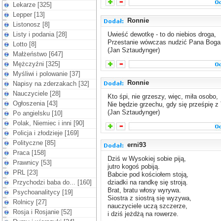
Lekarze [325]
Lepper [13]
Ronnie
Listonosz [8]
Listy i podania [28]
Uwieść dewotkę - to do niebios droga,
Przestanie wówczas nudzić Pana Boga
Lotto [8]
(Jan Sztaudynger)
Małżeństwo [647]
Mężczyźni [325]
Myśliwi i polowanie [37]
Ronnie
Napisy na zderzakach [32]
Nauczyciele [28]
Kto śpi, nie grzeszy, więc, miła osobo,
Ogłoszenia [43]
Nie będzie grzechu, gdy się prześpię z
(Jan Sztaudynger)
Po angielsku [10]
Polak, Niemiec i inni [90]
Policja i złodzieje [169]
Polityczne [85]
erni93
Praca [158]
Dziś w Wysokiej sobie piją,
Prawnicy [53]
jutro kogoś pobiją.
PRL [23]
Babcie pod kościołem stoją,
Przychodzi baba do... [160]
dziadki na randkę się stroją.
Brat, bratu włosy wyrywa.
Psychoanalitycy [19]
Siostra z siostrą się wyzywa,
Rolnicy [27]
nauczyciele uczą szczerze,
Rosja i Rosjanie [52]
i dziś jeżdżą na rowerze.