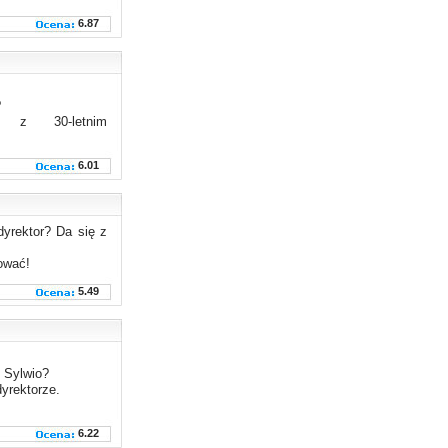
6.87
?
a z 30-letnim
6.01
 dyrektor? Da się z
cować!
5.49
i Sylwio?
yrektorze.
6.22