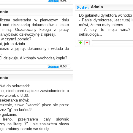
5.92
Admin
nnie
Do gabinetu dyrektora wchodzi 
liczna sekretarka w pierwszym dniu
- Panie dyrektorze, jest tutaj 
oi nad niszczarką dokumentów z lekko
mówi, że ma mały interes...
ą miną. Oczarowany kolega z pracy
- A czy to moja wina? 
a wybawić dziewczynę z opresji.
seksuologa...
i w czymś pomóc?
, jak to działa.
ierze z jej rąk dokumenty i wkłada do
i.
Ci dziękuje. A którędy wychodzą kopie?
6.53
nnie
wi do sekretarki:
eno, niech pani napisze zawiadomienie o
we wtorek o 8.30.
 sekretarka mówi:
rezesie, słowo "wtorek" pisze się przez
rzez "g" na końcu?
 godzinie:
Ireno, przejrzałem cały słownik
czny na literę "f" i nie znalazłem słowa
ięc zrobimy naradę we środę.