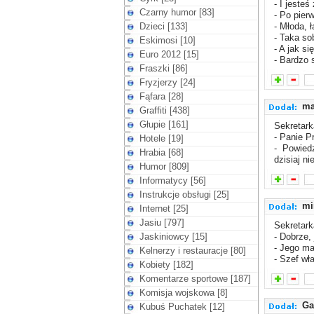
- I jesteś
Czarny humor [83]
- Po pier
Dzieci [133]
- Młoda, 
- Taka sob
Eskimosi [10]
- A jak si
Euro 2012 [15]
- Bardzo 
Fraszki [86]
Fryzjerzy [24]
Fąfara [28]
ma
Graffiti [438]
Głupie [161]
Sekretar
- Panie P
Hotele [19]
- Powiedz
Hrabia [68]
dzisiaj n
Humor [809]
Informatycy [56]
Instrukcje obsługi [25]
mi
Internet [25]
Jasiu [797]
Sekretark
Jaskiniowcy [15]
- Dobrze,
- Jego m
Kelnerzy i restauracje [80]
- Szef wł
Kobiety [182]
Komentarze sportowe [187]
Komisja wojskowa [8]
Ga
Kubuś Puchatek [12]