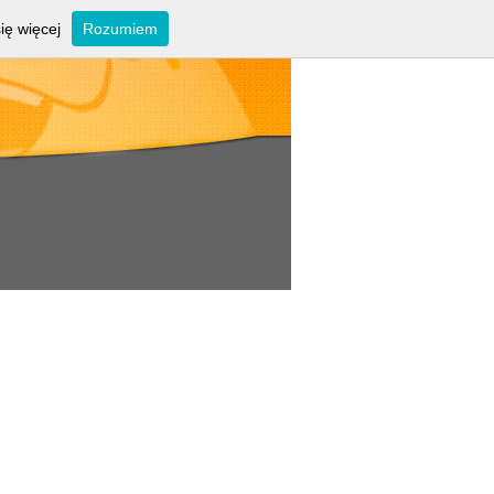
ię więcej
Rozumiem