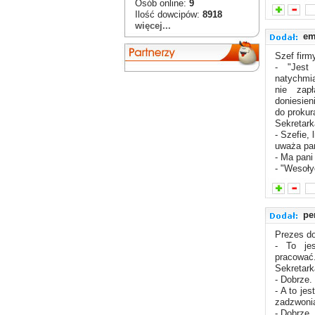
Osób online:
9
Ilość dowcipów:
8918
więcej...
em
Szef firm
- "Jest
natychmi
nie zap
doniesien
do prokura
Sekretark
- Szefie, 
uważa pan
- Ma pani
- "Wesoły
p
Prezes do
- To jes
pracować
Sekretark
- Dobrze.
- A to jes
zadzwonią
- Dobrze.