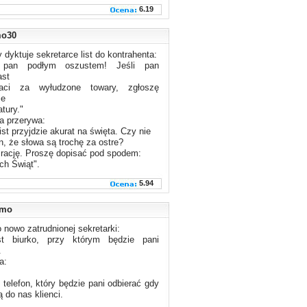
6.19
o30
y dyktuje sekretarce list do kontrahenta:
 pan podłym oszustem! Jeśli pan
ast
łaci za wyłudzone towary, zgłoszę
ie
tury."
a przerywa:
list przyjdzie akurat na święta. Czy nie
, że słowa są trochę za ostre?
 rację. Proszę dopisać pod spodem:
ch Świąt".
5.94
emo
 nowo zatrudnionej sekretarki:
t biurko, przy którym będzie pani
.
a:
t telefon, który będzie pani odbierać gdy
 do nas klienci.