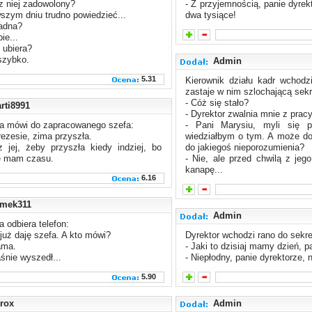
 z niej zadowolony?
- Z przyjemnością, panie dyrek
wszym dniu trudno powiedzieć...
dwa tysiące!
ładna?
ie...
ę ubiera?
szybko.
Admin
5.31
Kierownik działu kadr wchodzi
zastaje w nim szlochającą sekr
- Cóż się stało?
rti8991
- Dyrektor zwalnia mnie z pracy
ka mówi do zapracowanego szefa:
- Pani Marysiu, myli się p
rezesie, zima przyszła.
wiedziałbym o tym. A może d
 jej, żeby przyszła kiedy indziej, bo
do jakiegoś nieporozumienia?
ie mam czasu.
- Nie, ale przed chwilą z jego
kanapę...
6.16
mek311
Admin
a odbiera telefon:
 już daję szefa. A kto mówi?
Dyrektor wchodzi rano do sekret
ama.
- Jaki to dzisiaj mamy dzień, 
aśnie wyszedł...
- Niepłodny, panie dyrektorze, n
5.90
rox
Admin