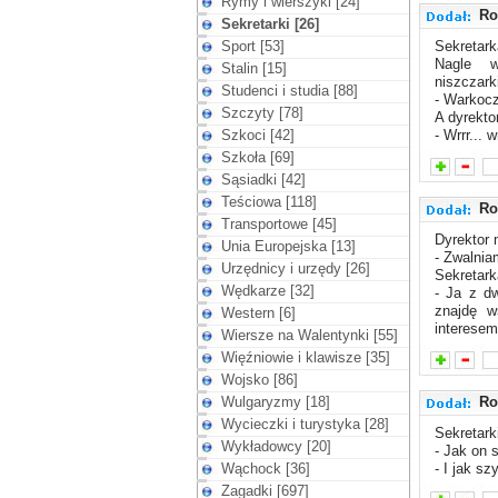
Rymy i wierszyki [24]
Ro
Sekretarki [26]
Sport [53]
Sekretar
Nagle w
Stalin [15]
niszczark
Studenci i studia [88]
- Warkocz
Szczyty [78]
A dyrektor
Szkoci [42]
- Wrrr... wr
Szkoła [69]
Sąsiadki [42]
Teściowa [118]
Ro
Transportowe [45]
Dyrektor 
Unia Europejska [13]
- Zwalnia
Urzędnicy i urzędy [26]
Sekretark
Wędkarze [32]
- Ja z dw
znajdę 
Western [6]
interesem
Wiersze na Walentynki [55]
Więźniowie i klawisze [35]
Wojsko [86]
Wulgaryzmy [18]
Ro
Wycieczki i turystyka [28]
Sekretark
Wykładowcy [20]
- Jak on s
Wąchock [36]
- I jak sz
Zagadki [697]