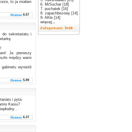
torze, to ja miałam
6. MrSuchar [18]
7. puchatek [16]
8. zapachbezowy [14]
6.67
9. AKle [14]
więcej...
brak
 do sekretariatu i
etarkę.
!
ani! Ja pierwszy
oszło między wami
 gabinetu wynieśli
5.89
ariatu i pyta:
panno Kasiu?
iepłodny...
6.37