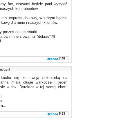
amy fax, czasami będzie pani wysyłać
naszych kontrahentów.
u stoi express do kawy, w którym będzie
ć kawę dla mnie i naszych klientów.
y prezes do sekretarki.
na pani inne słowa niż "dobrze"?!!
l.
7.48
rdevil
 kocha się ze swoją sekretarką na
Panna miała długie warkocze i jeden
się w fax. Dyrektor w tej samej chwili
!
a:
rr...
5.83