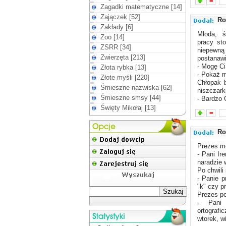
Zagadki matematyczne [14]
Zajączek [52]
Ro
Zakłady [6]
Młoda, ś
Zoo [14]
pracy st
ZSRR [34]
niepewn
Zwierzęta [213]
postanawi
- Mogę C
Złota rybka [13]
- Pokaż mi
Złote myśli [220]
Chłopak b
Śmieszne nazwiska [62]
niszczark
Śmieszne smsy [44]
- Bardzo 
Święty Mikołaj [13]
Ro
Prezes mó
- Pani Ir
naradzie 
Po chwili
- Panie p
"k" czy p
Prezes po
- Pani 
ortografi
wtorek, w