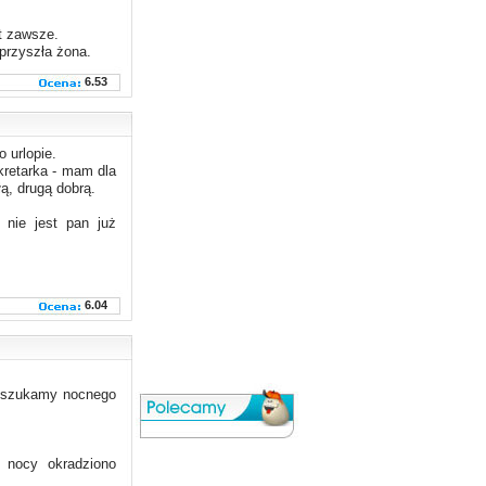
st zawsze.
przyszła żona.
6.53
 urlopie.
ekretarka - mam dla
ą, drugą dobrą.
 nie jest pan już
6.04
że szukamy nocnego
j nocy okradziono