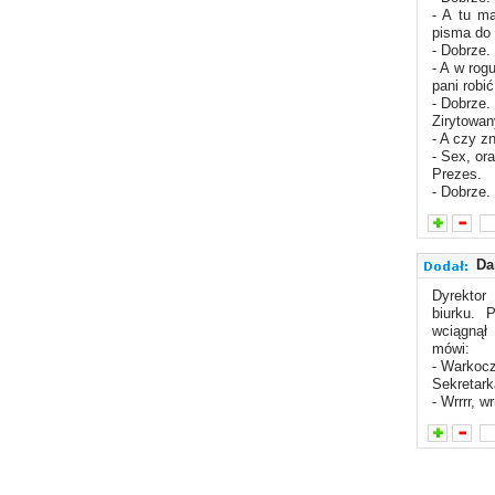
- A tu m
pisma do 
- Dobrze.
- A w rog
pani robi
- Dobrze.
Zirytowan
- A czy z
- Sex, ora
Prezes.
- Dobrze.
Da
Dyrektor
biurku. 
wciągnął 
mówi:
- Warkocz
Sekretark
- Wrrrr, wrr