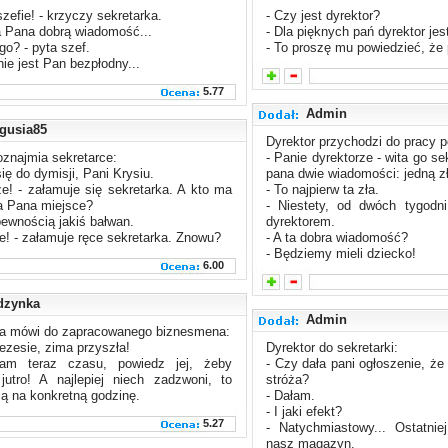
szefie! - krzyczy sekretarka.
- Czy jest dyrektor?
 Pana dobrą wiadomość...
- Dla pięknych pań dyrektor je
go? - pyta szef.
- To proszę mu powiedzieć, że 
nie jest Pan bezpłodny...
5.77
Admin
rgusia85
Dyrektor przychodzi do pracy po
oznajmia sekretarce:
- Panie dyrektorze - wita go s
się do dymisji, Pani Krysiu.
pana dwie wiadomości: jedną zł
e! - załamuje się sekretarka. A kto ma
- To najpierw ta zła.
a Pana miejsce?
- Niestety, od dwóch tygodni
pewnością jakiś bałwan.
dyrektorem.
e! - załamuje ręce sekretarka. Znowu?
- A ta dobra wiadomość?
- Będziemy mieli dziecko!
6.00
dzynka
Admin
ka mówi do zapracowanego biznesmena:
rezesie, zima przyszła!
Dyrektor do sekretarki:
am teraz czasu, powiedz jej, żeby
- Czy dała pani ogłoszenie, 
jutro! A najlepiej niech zadzwoni, to
stróża?
ą na konkretną godzinę.
- Dałam.
- I jaki efekt?
5.27
- Natychmiastowy... Ostatnie
nasz magazyn.