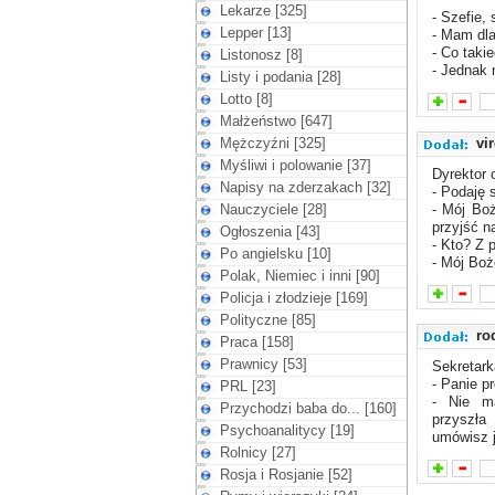
Lekarze [325]
- Szefie, 
Lepper [13]
- Mam dla
- Co takie
Listonosz [8]
- Jednak 
Listy i podania [28]
Lotto [8]
Małżeństwo [647]
Mężczyźni [325]
vi
Myśliwi i polowanie [37]
Dyrektor 
Napisy na zderzakach [32]
- Podaję 
Nauczyciele [28]
- Mój Boż
przyjść n
Ogłoszenia [43]
- Kto? Z 
Po angielsku [10]
- Mój Boż
Polak, Niemiec i inni [90]
Policja i złodzieje [169]
Polityczne [85]
ro
Praca [158]
Prawnicy [53]
Sekretar
- Panie p
PRL [23]
- Nie m
Przychodzi baba do... [160]
przyszła 
Psychoanalitycy [19]
umówisz j
Rolnicy [27]
Rosja i Rosjanie [52]