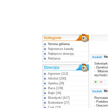
Strona główna
Najnowsze kawały
Najlepsze dowcipy
He
Reklama
Sekretark
- Dyrektor
- Właśni
Agronom [112]
wychodzi.
Alkohol [200]
Apteka [28]
Baca [139]
Mr
Bajki [34]
Blondynki [417]
Rozmawia
- Podobn
Budowlane [27]
- Owszem
Cyrk [23]