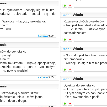
nnie
ka z dyrektorem kochają się w biurze.
arkocz sekretarki dostał się do
Admin
i.
! Warkocz! - krzyczy sekretarka.
Rozmawia dwóch dyrektorów:
 na to:
- Jaki jest twój ideał sekretarki
rr... wrrr...
- 20-letnia dziewczyn
doświadczeniem.
6.00
nnie
Admin
mówi do sekretarki:
m panią!
- No i jaki jest ten twój nowy
a na to:
nim pracować?
oma fakultetami i wąską specjalizacją
- Więcej! Da się z nim nie pra
wszędzie pracę, a pan z tym małym
 - na pewno nigdzie!
5.55
Admin
Dyrektor do sekretarki:
nnie
- O czym pani teraz myśli, pan
i rozmawiają o swoim szefie:
- O tym samym co pan, panie d
ię świetnie ubiera - mówi jedna.
- Och, świntuszka z pani!
ybko - dodaje druga.