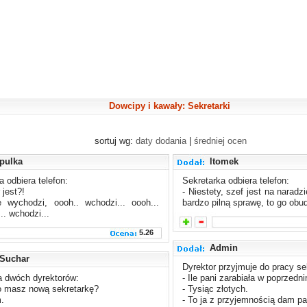
Dowcipy i kawały: Sekretarki
sortuj wg:
daty dodania
|
średniej ocen
pulka
ltomek
a odbiera telefon:
Sekretarka odbiera telefon:
 jest?!
- Niestety, szef jest na naradzi
e wychodzi, oooh.. wchodzi... oooh...
bardzo pilną sprawę, to go obu
.. wchodzi...
5.26
Admin
Suchar
Dyrektor przyjmuje do pracy se
 dwóch dyrektorów:
- Ile pani zarabiała w poprzedn
o masz nową sekretarkę?
- Tysiąc złotych.
.
- To ja z przyjemnością dam pa