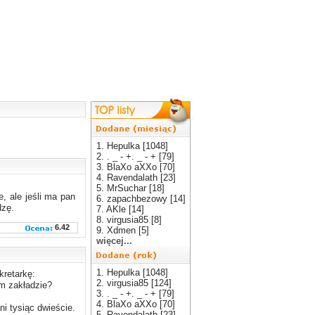
1. Hepulka [1048]
2. . _ - +. _ - + [79]
3. BlaXo aXXo [70]
4. Ravendalath [23]
5. MrSuchar [18]
e, ale jeśli ma pan
6. zapachbezowy [14]
dzę.
7. AKle [14]
8. virgusia85 [8]
6.42
9. Xdmen [5]
więcej...
1. Hepulka [1048]
kretarkę:
2. virgusia85 [124]
im zakładzie?
3. . _ - +. _ - + [79]
4. BlaXo aXXo [70]
ni tysiąc dwieście.
5. Ravendalath [23]