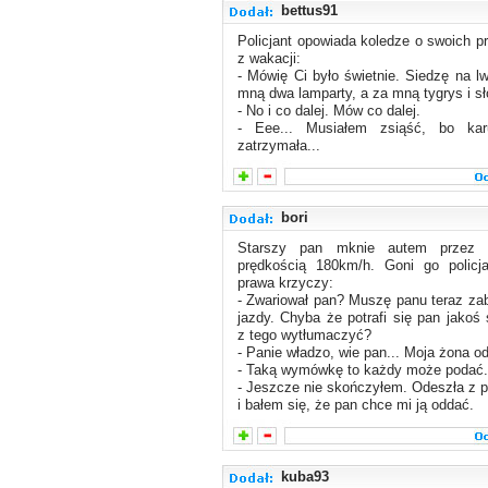
bettus91
Policjant opowiada koledze o swoich p
z wakacji:
- Mówię Ci było świetnie. Siedzę na lw
mną dwa lamparty, a za mną tygrys i sł
- No i co dalej. Mów co dalej.
- Eee... Musiałem zsiąść, bo kar
zatrzymała...
bori
Starszy pan mknie autem przez 
prędkością 180km/h. Goni go policja
prawa krzyczy:
- Zwariował pan? Muszę panu teraz za
jazdy. Chyba że potrafi się pan jakoś
z tego wytłumaczyć?
- Panie władzo, wie pan... Moja żona o
- Taką wymówkę to każdy może podać.
- Jeszcze nie skończyłem. Odeszła z p
i bałem się, że pan chce mi ją oddać.
kuba93