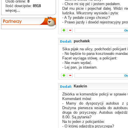
Osób online:
8
- Chce mi się pić i jestem pedałem.
Ilość dowcipów:
8918
Dał mu picie i pojechał dalej. Widzi n
więcej...
ludzika. Wkurzony wysiada i pyta:
- A Ty pedale czego chcesz?
- Prawo jazdy i dowód rejestracyjny pro
puchatek
Sika pijak na ulicy, podchodzi policjant 
- No będzie to pana kosztowało mandaci
Facet wyciąga stówę, a policjant:
- Nie mam wydać.
- Lej pan, ja stawiam.
Kaskrin
Zbiórka w komendzie policji w sprawie 
Komendant mówi:
- Mamy do dyspozycji autobus z p
Drużyna pierwsza wsiada do autobusu
druga do przyczepy. Autobus odjeżdż
8.00. Są pytania?
Na to jeden z policjantów:
- O której odjeżdża przyczepa?