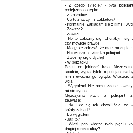
- Z czego żyjecie? - pyta policjant
podejrzanego typka.
- Z zakładów.
- Co to znaczy - z zakładów?
- Normalnie. Zakładam się z kimś i wy
- Zawsze?
- Zawsze.
- No to załóżmy się. Chciałbym się 
czy mówicie prawdę.
- Mogę się założyć, że mam na dupie 
- Nie wierzę - stwierdza policjant.
- Załóżmy się o dychę!
- W porządku.
Poszli do jakiegoś kąta. Mężczyzna
spodnie, wypiął tyłek, a policjant nachy
nim i uważnie go ogląda. Wreszcie z
wola:
- Wygrałem! Nie masz żadnej swastyk
mi się dycha.
Mężczyzna płaci, a policjant za
zauważa:
- No i co się tak chwaliliście, że 
każdy zakład?
- Bo wygrałem.
- Jak to?
- Widzi pan władza tych pięciu ko
drugiej stronie ulicy?