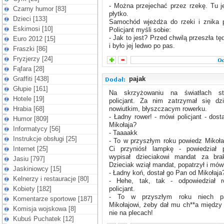
- Można przejechać przez rzekę. Tu j
Czarny humor [83]
płytko.
Dzieci [133]
Samochód wjeżdża do rzeki i znika 
Eskimosi [10]
Policjant myśli sobie:
- Jak to jest? Przed chwilą przeszła t
Euro 2012 [15]
i było jej ledwo po pas.
Fraszki [86]
Fryzjerzy [24]
Fąfara [28]
Graffiti [438]
pajak
Głupie [161]
Na skrzyżowaniu na światłach st
Hotele [19]
policjant. Za nim zatrzymał się dzi
Hrabia [68]
nowiutkim, błyszczacym rowerku.
- Ładny rower! - mówi policjant - dost
Humor [809]
Mikołaja?
Informatycy [56]
- Taaaakk
Instrukcje obsługi [25]
- To w przyszłym roku powiedz Mikoła
Internet [25]
Ci przyniósł lampkę - powiedział po
wypisał dzieciakowi mandat za brak
Jasiu [797]
Dzieciak wziął mandat, popatrzył i mów
Jaskiniowcy [15]
- Ładny koń, dostał go Pan od Mikołaja
Kelnerzy i restauracje [80]
- Hehe, tak, tak - odpowiedział r
Kobiety [182]
policjant.
- To w przyszłym roku niech p
Komentarze sportowe [187]
Mikołajowi, żeby dał mu ch**a między
Komisja wojskowa [8]
nie na plecach!
Kubuś Puchatek [12]