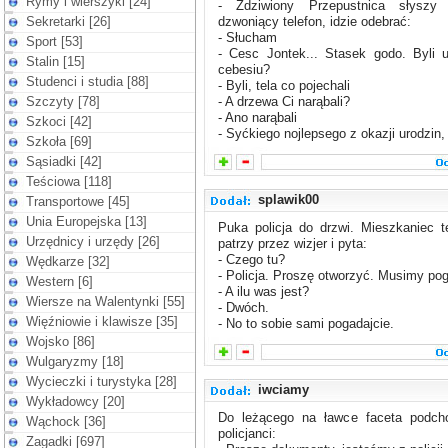
Rymy i wierszyki [24]
- Zdziwiony Przepustnica słysz
Sekretarki [26]
dzwoniący telefon, idzie odebrać:
- Słucham
Sport [53]
- Cesc Jontek... Stasek godo. Byli 
Stalin [15]
cebesiu?
Studenci i studia [88]
- Byli, tela co pojechali
Szczyty [78]
- A drzewa Ci narąbali?
- Ano narąbali
Szkoci [42]
- Syćkiego nojlepsego z okazji urodzin, 
Szkoła [69]
Sąsiadki [42]
Teściowa [118]
splawik00
Transportowe [45]
Unia Europejska [13]
Puka policja do drzwi. Mieszkaniec t
Urzędnicy i urzędy [26]
patrzy przez wizjer i pyta:
- Czego tu?
Wędkarze [32]
- Policja. Proszę otworzyć. Musimy po
Western [6]
- A ilu was jest?
Wiersze na Walentynki [55]
- Dwóch.
Więźniowie i klawisze [35]
- No to sobie sami pogadajcie.
Wojsko [86]
Wulgaryzmy [18]
Wycieczki i turystyka [28]
iwciamy
Wykładowcy [20]
Do leżącego na ławce faceta podch
Wąchock [36]
policjanci:
Zagadki [697]