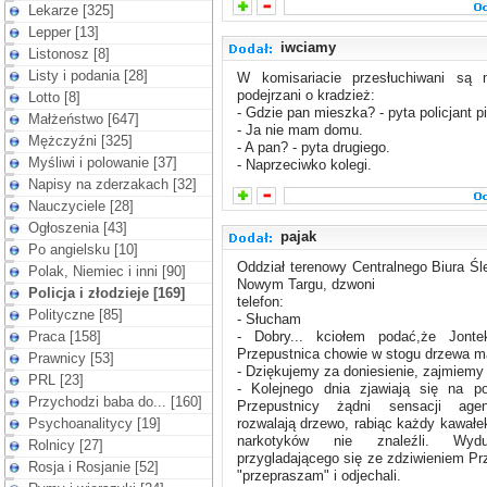
Lekarze [325]
Lepper [13]
iwciamy
Listonosz [8]
Listy i podania [28]
W komisariacie przesłuchiwani są 
podejrzani o kradzież:
Lotto [8]
- Gdzie pan mieszka? - pyta policjant 
Małżeństwo [647]
- Ja nie mam domu.
Mężczyźni [325]
- A pan? - pyta drugiego.
Myśliwi i polowanie [37]
- Naprzeciwko kolegi.
Napisy na zderzakach [32]
Nauczyciele [28]
Ogłoszenia [43]
pajak
Po angielsku [10]
Oddział terenowy Centralnego Biura Ś
Polak, Niemiec i inni [90]
Nowym Targu, dzwoni
Policja i złodzieje [169]
telefon:
Polityczne [85]
- Słucham
Praca [158]
- Dobry... kciołem podać,że Jonte
Przepustnica chowie w stogu drzewa m
Prawnicy [53]
- Dziękujemy za doniesienie, zajmiemy 
PRL [23]
- Kolejnego dnia zjawiają się na p
Przychodzi baba do... [160]
Przepustnicy żądni sensacji age
Psychoanalitycy [19]
rozwalają drzewo, rabiąc każdy kawałek
narkotyków nie znaleźli. Wyd
Rolnicy [27]
przygladającego się ze zdziwieniem Pr
Rosja i Rosjanie [52]
"przepraszam" i odjechali.