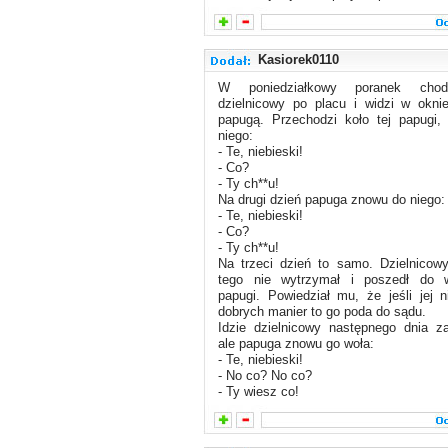
Kasiorek0110
W poniedziałkowy poranek chod
dzielnicowy po placu i widzi w okni
papugą. Przechodzi koło tej papugi,
niego:
- Te, niebieski!
- Co?
- Ty ch**u!
Na drugi dzień papuga znowu do niego:
- Te, niebieski!
- Co?
- Ty ch**u!
Na trzeci dzień to samo. Dzielnicow
tego nie wytrzymał i poszedł do wł
papugi. Powiedział mu, że jeśli jej 
dobrych manier to go poda do sądu.
Idzie dzielnicowy następnego dnia z
ale papuga znowu go woła:
- Te, niebieski!
- No co? No co?
- Ty wiesz co!