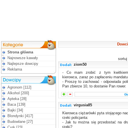
Dowcip
Strona główna
Najnowsze kawały
sortu
Najlepsze dowcipy
ziom50
Reklama
- Co mam zrobić z tym kwitkiem
kierowca, zaraz po zapłaceniu mandatu
- Proszę to zachować - odpowiada poli
Pan zbierze 10, to dostanie Pan rower.
Agronom [112]
Alkohol [200]
Apteka [28]
Baca [139]
virgusia85
Bajki [34]
Kierowca ciężarówki pyta stojącego na
Blondynki [417]
rzeki policjanta:
Budowlane [27]
- Jak tu można się przedostać na dr
rzeki?
Cyrk [23]