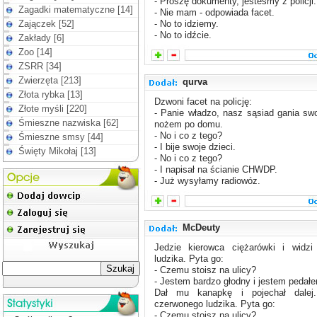
- Proszę dokumenty, jesteśmy z policji.
Zagadki matematyczne [14]
- Nie mam - odpowiada facet.
Zajączek [52]
- No to idziemy.
- No to idźcie.
Zakłady [6]
Zoo [14]
ZSRR [34]
Zwierzęta [213]
qurva
Złota rybka [13]
Dzwoni facet na policję:
Złote myśli [220]
- Panie władzo, nasz sąsiad gania sw
Śmieszne nazwiska [62]
nożem po domu.
- No i co z tego?
Śmieszne smsy [44]
- I bije swoje dzieci.
Święty Mikołaj [13]
- No i co z tego?
- I napisał na ścianie CHWDP.
- Już wysyłamy radiowóz.
McDeuty
Jedzie kierowca ciężarówki i widzi 
ludzika. Pyta go:
- Czemu stoisz na ulicy?
- Jestem bardzo głodny i jestem pedał
Dał mu kanapkę i pojechał dalej
czerwonego ludzika. Pyta go:
- Czemu stoisz na ulicy?