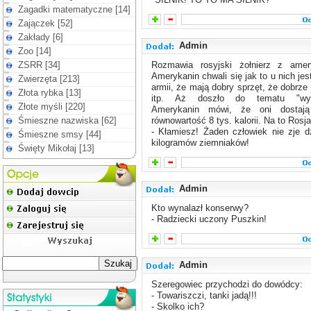
Zagadki matematyczne [14]
Zajączek [52]
Zakłady [6]
Admin
Zoo [14]
ZSRR [34]
Rozmawia rosyjski żołnierz z amer
Amerykanin chwali się jak to u nich je
Zwierzęta [213]
armii, że mają dobry sprzęt, że dobrze
Złota rybka [13]
itp. Aż doszło do tematu "wyży
Złote myśli [220]
Amerykanin mówi, że oni dostają
Śmieszne nazwiska [62]
równowartość 8 tys. kalorii. Na to Rosja
- Kłamiesz! Żaden człowiek nie zje d
Śmieszne smsy [44]
kilogramów ziemniaków!
Święty Mikołaj [13]
Admin
Kto wynalazł konserwy?
- Radziecki uczony Puszkin!
Admin
Szeregowiec przychodzi do dowódcy:
- Towariszczi, tanki jadą!!!
- Skolko ich?