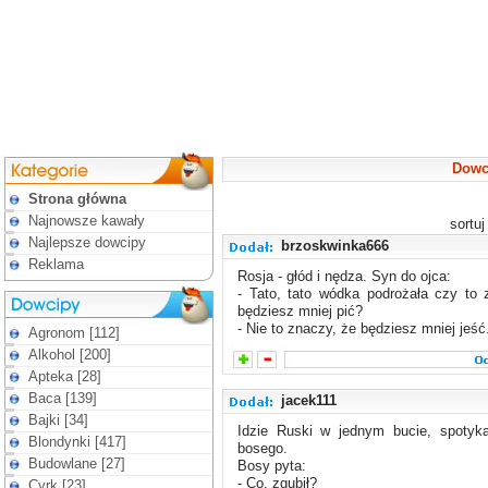
Dowci
Strona główna
Najnowsze kawały
sortu
Najlepsze dowcipy
brzoskwinka666
Reklama
Rosja - głód i nędza. Syn do ojca:
- Tato, tato wódka podrożała czy to
będziesz mniej pić?
- Nie to znaczy, że będziesz mniej jeść
Agronom [112]
Alkohol [200]
Apteka [28]
Baca [139]
jacek111
Bajki [34]
Idzie Ruski w jednym bucie, spotyka
Blondynki [417]
bosego.
Budowlane [27]
Bosy pyta:
- Co, zgubił?
Cyrk [23]