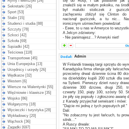
Rymy i wierszyki [24]
się do Rosji, i tak podobnie jak p
znaleźli się w małym pokoiku, na środ
Sekretarki [26]
był malutki stoliczek z guzicz
Sport [53]
zachęceniu zbliżył się Clinton do s
Stalin [15]
nacisnął guziczek, a tu nic... Na
Studenci i studia [88]
ironicznym uśmiechem powiedział:
- Eeee, to u nas w Ameryce to wszystko
Szczyty [78]
A Jelcyn zdziwiony:
Szkoci [42]
- Nie panimajesz...? Ameryki niet!
Szkoła [69]
Sąsiadki [42]
Teściowa [118]
Admin
Transportowe [45]
Unia Europejska [13]
W Finlandii trawają targi sprzętu do wy
Kanadyjska firma oferuje piły łańcucho
Urzędnicy i urzędy [26]
przecietny drwal dziennie ścina 80 dr
Wędkarze [32]
na dzieńdobry kupili 200 sztuk dla swo
Western [6]
na Syberii. Pierwszy dzień ruscy drawa
Wiersze na Walentynki [55]
dziennie 300 dzrzew, drugi 250, tr
czwarty 150, piąty 100, szósty 50. S
Więźniowie i klawisze [35]
że piły się popsuły i zgłoszono awarię
Wojsko [86]
z Kanady przyjechał serwisant i mówi:
Wulgaryzmy [18]
"Dajcie mi jedną z tych popsutych pił."
Wycieczki i turystyka [28]
Dali:
"No zobaczmy tu jest łańcuch, tu prow
Wykładowcy [20]
silnik..."
Wąchock [36]
A Ruscy drwale:
Zagadki [697]
"SILNIK! TO TO MA SILNIK?"