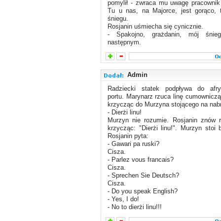
pomylił - zwraca mu uwagę pracownik 
Tu u nas, na Majorce, jest gorąco, 
śniegu.
Rosjanin uśmiecha się cynicznie.
- Spakojno, grażdanin, mój śnieg
następnym.
Admin
Radziecki statek podpływa do afry
portu. Marynarz rzuca linę cumowniczą
krzycząc do Murzyna stojącego na nab
- Dierżi linu!
Murzyn nie rozumie. Rosjanin znów r
krzycząc: "Dierżi linu!". Murzyn stoi 
Rosjanin pyta:
- Gawari pa ruski?
Cisza.
- Parlez vous francais?
Cisza.
- Sprechen Sie Deutsch?
Cisza.
- Do you speak English?
- Yes, I do!
- No to dierżi linu!!!