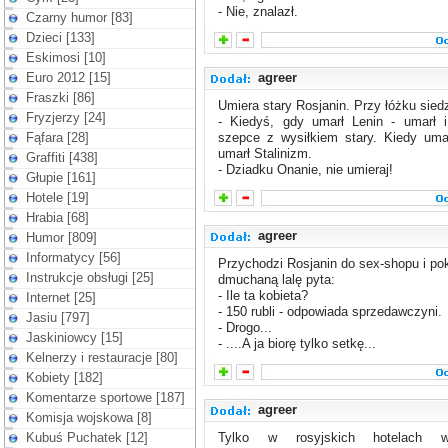
- Nie, znalazł.
Czarny humor [83]
Dzieci [133]
Eskimosi [10]
Euro 2012 [15]
agreer
Fraszki [86]
Umiera stary Rosjanin. Przy łóżku sied
Fryzjerzy [24]
- Kiedyś, gdy umarł Lenin - umarł i
Fąfara [28]
szepce z wysiłkiem stary. Kiedy umar
umarł Stalinizm.
Graffiti [438]
- Dziadku Onanie, nie umieraj!
Głupie [161]
Hotele [19]
Hrabia [68]
agreer
Humor [809]
Informatycy [56]
Przychodzi Rosjanin do sex-shopu i po
Instrukcje obsługi [25]
dmuchaną lalę pyta:
- Ile ta kobieta?
Internet [25]
- 150 rubli - odpowiada sprzedawczyni.
Jasiu [797]
- Drogo...
Jaskiniowcy [15]
- ....A ja biorę tylko setkę...
Kelnerzy i restauracje [80]
Kobiety [182]
Komentarze sportowe [187]
agreer
Komisja wojskowa [8]
Kubuś Puchatek [12]
Tylko w rosyjskich hotelach 