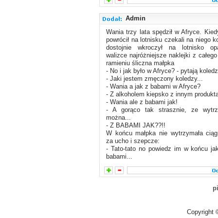
Admin
Wania trzy lata spędził w Afryce. Kie
powrócił na lotnisku czekali na niego 
dostojnie wkroczył na lotnisko op
walizce najróżniejsze naklejki z całeg
ramieniu śliczna małpka
- No i jak było w Afryce? - pytają koled
- Jaki jestem zmęczony koledzy...
- Wania a jak z babami w Afryce?
- Z alkoholem kiepsko z innym produkta
- Wania ale z babami jak!
- A gorąco tak strasznie, ze wytr
można...
- Z BABAMI JAK??!!
W końcu małpka nie wytrzymała ciąg
za ucho i szepcze:
- Tato-tato no powiedz im w końcu jak
babami...
p
Copyright