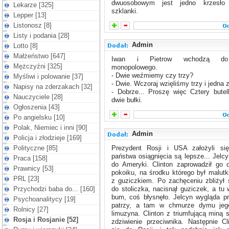
dwuosobowym jest jedno krzesło 
Lekarze [325]
szklanki.
Lepper [13]
Listonosz [8]
Listy i podania [28]
Admin
Lotto [8]
Małżeństwo [647]
Iwan i Pietrow wchodzą do
Mężczyźni [325]
monopolowego.
- Dwie weźmiemy czy trzy?
Myśliwi i polowanie [37]
- Dwie. Wczoraj wzięliśmy trzy i jedna z
Napisy na zderzakach [32]
- Dobrze... Proszę więc Cztery butel
Nauczyciele [28]
dwie bułki.
Ogłoszenia [43]
Po angielsku [10]
Polak, Niemiec i inni [90]
Admin
Policja i złodzieje [169]
Polityczne [85]
Prezydent Rosji i USA założyli się
państwa osiągnięcia są lepsze... Jelcy
Praca [158]
do Ameryki. Clinton zaprowadził go 
Prawnicy [53]
pokoiku, na środku którego był malutki
PRL [23]
z guziczkiem. Po zachęceniu zbliżył 
Przychodzi baba do... [160]
do stoliczka, nacisnął guziczek, a tu 
bum, coś błysnęło. Jelcyn wygląda p
Psychoanalitycy [19]
patrzy, a tam w chmurze dymu jeg
Rolnicy [27]
limuzyna. Clinton z triumfującą miną s
Rosja i Rosjanie [52]
zdziwienie przeciwnika. Następnie Cl