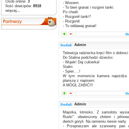
Osób online:
3
- Wosiem.
Ilość dowcipów:
8918
- To bieri granat i rozgoni tanki.
więcej...
Po chwili:
- Rozgonił tanki?
- Rozgonił.
- To oddawaj granat!
Admin
Telewizja radziecka kręci film o dobroci
Do Stalina podchodzi dziecko:
- Wujek! Daj cukierka!
Stalin:
- Spier.....!
W tym momencie kamera najeżdża 
planszę z napisem:
A MÓGŁ ZABIĆ!!!
Admin
Majorka, lotnisko. Z samolotu wysi
Ruski": obwieszony złotem i pilnow
dwóch goryli. Na ramieniu niesie narty.
- Przepraszam ale szanowny pan 